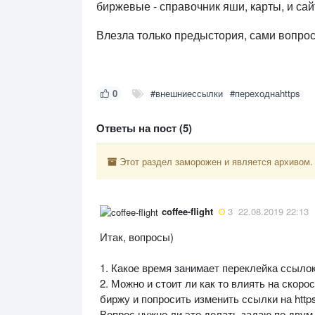
биржевые - справочник яши, карты, и са
Влезла только предыстория, сами вопро
0
#внешниессылки
#переходнаhttps
Ответы на пост (5)
Этот раздел заморожен и является архивом.
coffee-flight
3
22.08.2019 22:13
Итак, вопросы)
1. Какое время занимает переклейка ссылок
2. Можно и стоит ли как то влиять на скор
биржу и попросить изменить ссылки на https
Вопрос нужно ли это делать задаю по двум