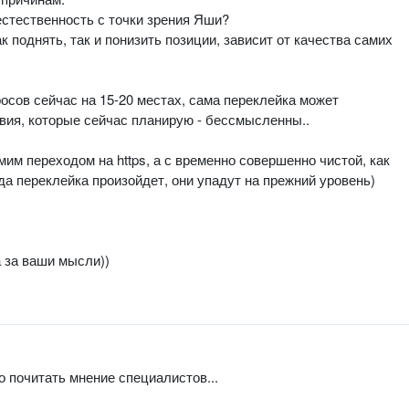
естественность с точки зрения Яши?
к поднять, так и понизить позиции, зависит от качества самих
осов сейчас на 15-20 местах, сама переклейка может
твия, которые сейчас планирую - бессмысленны..
мим переходом на https, а с временно совершенно чистой, как
да переклейка произойдет, они упадут на прежний уровень)
а за ваши мысли))
 почитать мнение специалистов...