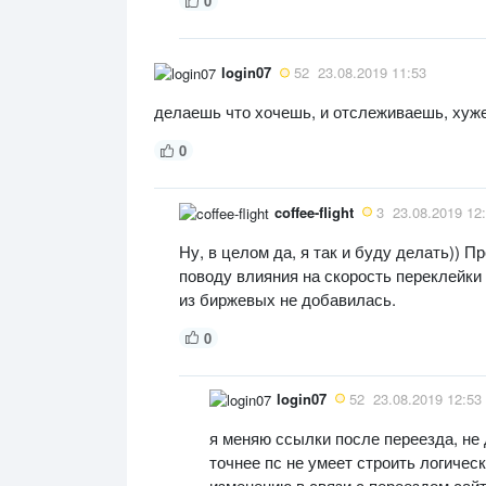
0
login07
52
23.08.2019 11:53
делаешь что хочешь, и отслеживаешь, хуже
0
coffee-flight
3
23.08.2019 12
Ну, в целом да, я так и буду делать)) 
поводу влияния на скорость переклейки 
из биржевых не добавилась.
0
login07
52
23.08.2019 12:53
я меняю ссылки после переезда, не
точнее пс не умеет строить логичес
изменению в связи с переездом сай