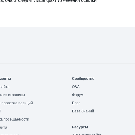
менты
Сообщество
сайта
Q&A
ализ страницы
Форум
 проверка позиций
Блог
T
База Знаний
ка посещаемости
Ресурсы
айта
API анализ сайта