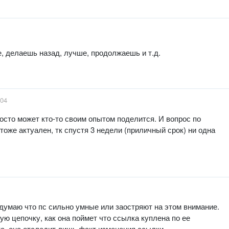
, делаешь назад, лучше, продолжаешь и т.д.
:04
Просто может кто-то своим опытом поделится. И вопрос по
тоже актуален, тк спустя 3 недели (приличный срок) ни одна
 думаю что пс сильно умные или заостряют на этом внимание.
кую цепочку, как она поймет что ссылка куплена по ее
та, она отследит лишь факт изменения ссылки