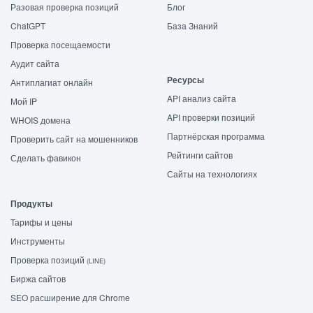
Разовая проверка позиций
Блог
ChatGPT
База Знаний
Проверка посещаемости
Аудит сайта
Ресурсы
Антиплагиат онлайн
API анализ сайта
Мой IP
API проверки позиций
WHOIS домена
Партнёрская программа
Проверить сайт на мошенников
Рейтинги сайтов
Сделать фавикон
Сайты на технологиях
Продукты
Тарифы и цены
Инструменты
Проверка позиций
(LINE)
Биржа сайтов
SEO расширение для Chrome