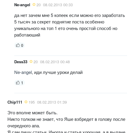
Ne-angel
20
08.02.2013 00:33
да нет зачем мне 5 копеек если можно его заработать
5 тысяч за секрет поднятие поста особенно
уникального на топ 1 ето очень простой способ но
работаюший
0
Dess33
20
08.02.2013 00:48
Ne-angel
, иди лучше уроки делай
1
Chip111
195
08.02.2013 01:39
Это вполне может быть.
Никто толком не знает, что Яше взбредет в голову после
очередного апа.
Я сам пишу статьи. Иногда и статья хорошая, а в выдаче