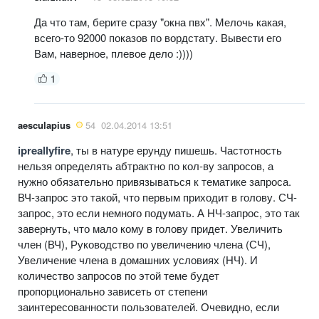
Да что там, берите сразу "окна пвх". Мелочь какая,
всего-то 92000 показов по вордстату. Вывести его
Вам, наверное, плевое дело :))))
1
aesculapius
54
02.04.2014 13:51
ipreallyfire
, ты в натуре ерунду пишешь. Частотность
нельзя определять абтрактно по кол-ву запросов, а
нужно обязательно привязываться к тематике запроса.
ВЧ-запрос это такой, что первым приходит в голову. СЧ-
запрос, это если немного подумать. А НЧ-запрос, это так
завернуть, что мало кому в голову придет. Увеличить
член (ВЧ), Руководство по увеличению члена (СЧ),
Увеличение члена в домашних условиях (НЧ). И
количество запросов по этой теме будет
пропорционально зависеть от степени
заинтересованности пользователей. Очевидно, если