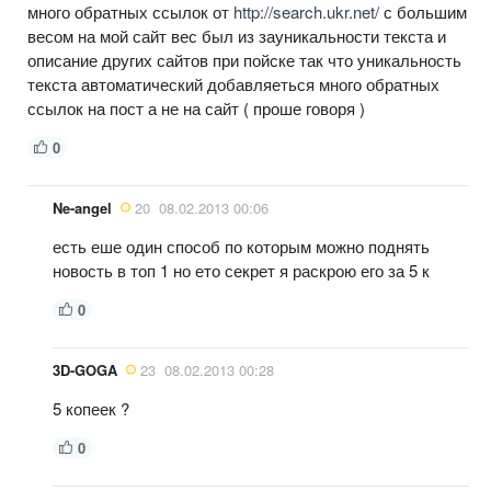
много обратных ссылок от
http://search.ukr.net/
с большим
весом на мой сайт вес был из зауникальности текста и
описание других сайтов при пойске так что уникальность
текста автоматический добавляеться много обратных
ссылок на пост а не на сайт ( проше говоря )
0
Ne-angel
20
08.02.2013 00:06
есть еше один способ по которым можно поднять
новость в топ 1 но ето секрет я раскрою его за 5 к
0
3D-GOGA
23
08.02.2013 00:28
5 копеек ?
0