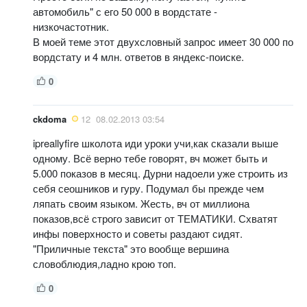
автомобиль" с его 50 000 в вордстате -
низкочастотник.
В моей теме этот двухсловный запрос имеет 30 000 по
вордстату и 4 млн. ответов в яндекс-поиске.
0
ckdoma
12
08.02.2013 03:54
ipreallyfire школота иди уроки учи,как сказали выше
одному. Всё верно тебе говорят, вч может быть и
5.000 показов в месяц. Дурни надоели уже строить из
себя сеошников и гуру. Подумал бы прежде чем
ляпать своим языком. Жесть, вч от миллиона
показов,всё строго зависит от ТЕМАТИКИ. Схватят
инфы поверхносто и советы раздают сидят.
"Приличные текста" это вообще вершина
словоблюдия,ладно крою топ.
0