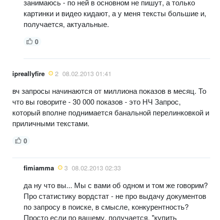
занимаюсь - по ней в основном не пишут, а только
картинки и видео кидают, а у меня тексты большие и,
получается, актуальные.
0
ipreallyfire
2
08.02.2013 01:41
вч запросы начинаются от миллиона показов в месяц. То
что вы говорите - 30 000 показов - это НЧ Запрос,
который вполне поднимается банальной перелинковкой и
приличными текстами.
0
fimiamma
3
08.02.2013 02:33
да ну что вы... Мы с вами об одном и том же говорим?
Про статистику вордстат - не про выдачу документов
по запросу в поиске, в смысле, конкурентность?
Просто если по вашему, получается, "купить