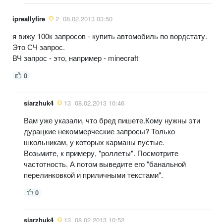
ipreallyfire
2
08.02.2013 03:50
я вижу 100к запросов - купить автомобиль по вордстату.
Это СЧ запрос.
ВЧ запрос - это, например - minecraft
0
siarzhuk4
13
08.02.2013 10:46
Вам уже указали, что бред пишете.Кому нужны эти
дурацкие некоммерческие запросы? Только
школьникам, у которых карманы пустые.
Возьмите, к примеру, "роллеты". Посмотрите
частотность. А потом выведите его "банальной
перелинковкой и приличными текстами".
0
siarzhuk4
13
08.02.2013 10:52