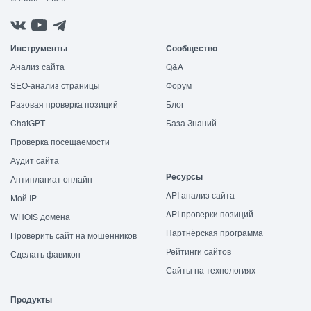
Инструменты
Сообщество
Анализ сайта
Q&A
SEO-анализ страницы
Форум
Разовая проверка позиций
Блог
ChatGPT
База Знаний
Проверка посещаемости
Аудит сайта
Ресурсы
Антиплагиат онлайн
API анализ сайта
Мой IP
API проверки позиций
WHOIS домена
Партнёрская программа
Проверить сайт на мошенников
Рейтинги сайтов
Сделать фавикон
Сайты на технологиях
Продукты