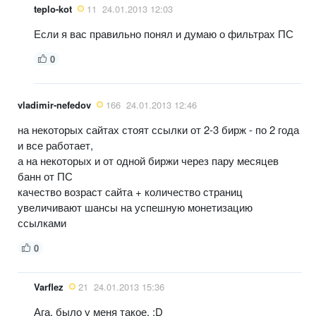
teplo-kot
11
24.01.2013 12:03
Если я вас правильно понял и думаю о фильтрах ПС
0
vladimir-nefedov
166
24.01.2013 12:46
на некоторых сайтах стоят ссылки от 2-3 бирж - по 2 года
и все работает,
а на некоторых и от одной биржи через пару месяцев
банн от ПС
качество возраст сайта + количество страниц
увеличивают шансы на успешную монетизацию
ссылками
0
Varflez
21
24.01.2013 15:36
Ага, было у меня такое. :D