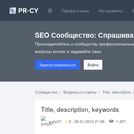
Тарифы и цены
Инструменты
SEO Сообщество: Спрашивай
Присоединяйтесь к сообществу профессиональны
вопросы коллег и задавайте свои.
Зарегистрироваться
Войти
Сообщество
Вопросы и ответы
Title, description
Title, description, keywords
yuriy57
9
20.01.2013 21:56
1 437