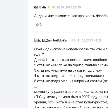
Batir
10
20.01.2013 22:25
А, да, и мне помогите, как прописать descr
0
bulldoZerr
3
21.01.2013 14:28
Почти одинаковые использовать такйты и вс
идут?
Делай 1 статью: жим лежа (о жиме вообще)
2 статью: жим лежа на горизонтально скамь
3 статью: жим лежа на скамье под углом
4 статью: подтягивания (о подтягиваниях)
5 статью: подтягивания широким хватом (от
...
можно кучу разного всего написать, если т
(П.С. у меня у самого был в 2007 году сайт
уровня, html, хоть я и не стал культуристом,
Так что книги в зубы и читай, а потом уже 