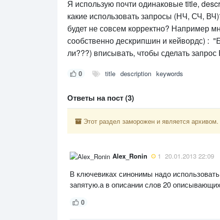
Я использую почти одинаковые title, desc
какие использовать запросы (НЧ, СЧ, ВЧ)?
будет не совсем корректно? Например мн
сообственно дескрипшин и кейвордс) : "
ли???) вписывать, чтобы сделать запрос 
0
title
description
keywords
Ответы на пост (3)
Этот раздел заморожен и является архивом.
Alex_Ronin
1
20.01.2013 22:09
В ключевиках синонимы надо использовать
запятую.а в описании слов 20 описывающих 
0