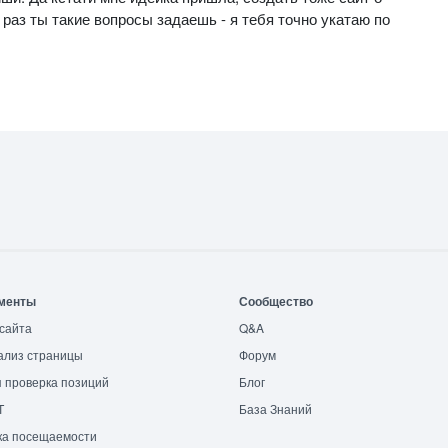
 раз ты такие вопросы задаешь - я тебя точно укатаю по
менты
Сообщество
сайта
Q&A
ализ страницы
Форум
 проверка позиций
Блог
T
База Знаний
ка посещаемости