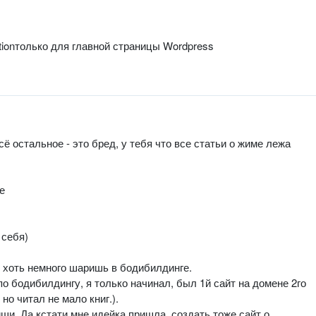
iptionтолько для главной страницы Wordpress
ё остальное - это бред, у тебя что все статьи о жиме лежа
е
 себя)
ы хоть немного шаришь в бодибилдинге.
 по бодибилдингу, я только начинал, был 1й сайт на домене 2го
 но читал не мало книг.).
пиши. Да кстати мне идейка пришла, создать тоже сайт о