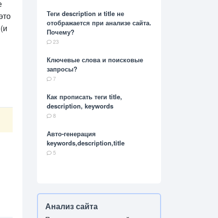
е
Теги description и title не
это
отображается при анализе сайта.
(и
Почему?
23
Ключевые слова и поисковые
запросы?
7
Как прописать теги title,
description, keywords
8
Авто-генерация
keywords,description,title
5
Анализ сайта