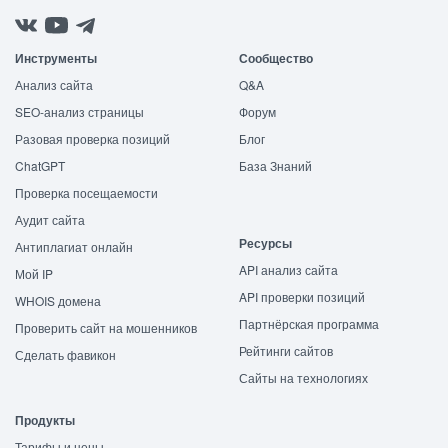
Инструменты
Сообщество
Анализ сайта
Q&A
SEO-анализ страницы
Форум
Разовая проверка позиций
Блог
ChatGPT
База Знаний
Проверка посещаемости
Аудит сайта
Ресурсы
Антиплагиат онлайн
API анализ сайта
Мой IP
API проверки позиций
WHOIS домена
Партнёрская программа
Проверить сайт на мошенников
Рейтинги сайтов
Сделать фавикон
Сайты на технологиях
Продукты
Тарифы и цены