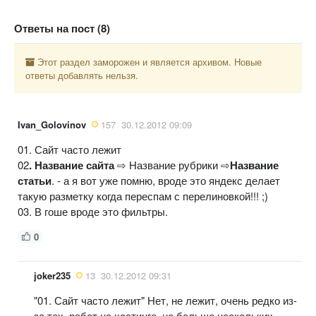
Ответы на пост (8)
Этот раздел заморожен и является архивом. Новые
ответы добавлять нельзя.
Ivan_Golovinov
157
30.12.2012 09:09
01. Сайт часто лежит
02
. Название сайта
⇨ Название рубрики ⇨
Название
статьи
. - а я вот уже помню, вроде это яндекс делает
такую разметку когда переспам с перелиновкой!!! ;)
03. В гоше вроде это фильтры.
0
joker235
13
30.12.2012 09:31
"01. Сайт часто лежит" Нет, не лежит, очень редко из-
за тех. работ на хостинге, не больше нескольких