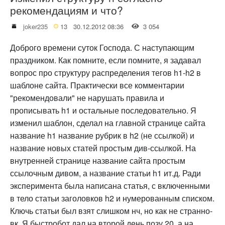
рекомендациям и что?
joker235
13
30.12.2012 08:36
3 054
Доброго времени суток Господа. С наступающим
праздником. Как помните, если помните, я задавал
вопрос про структуру распределения тегов h1-h2 в
шаблоне сайта. Практически все комментарии
"рекомендовали" не нарушать правила и
прописывать h1 и остальные последовательно. Я
изменил шаблон, сделал на главной странице сайта
название h1 название рубрик в h2 (не ссылкой) и
название новых статей простым див-ссылкой. На
внутренней странице название сайта простым
ссылочным дивом, а название статьи h1 ит.д. Ради
эксперимента была написана статья, с включенными
в тело статьи заголовков h2 и нумерованным списком.
Ключь статьи был взят слишком нч, но как не странно-
вк. Я быстробот дал на второй день позу 20, а на