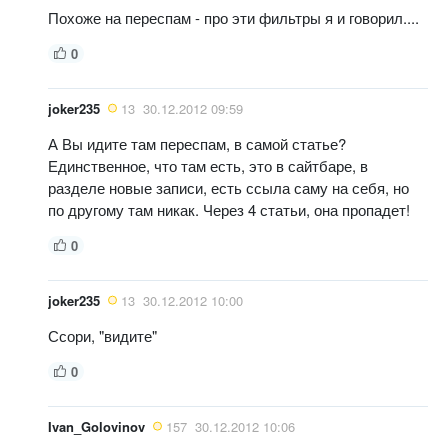
Похоже на переспам - про эти фильтры я и говорил....
0
joker235
13
30.12.2012 09:59
А Вы идите там переспам, в самой статье?
Единственное, что там есть, это в сайтбаре, в
разделе новые записи, есть ссыла саму на себя, но
по другому там никак. Через 4 статьи, она пропадет!
0
joker235
13
30.12.2012 10:00
Ссори, "видите"
0
Ivan_Golovinov
157
30.12.2012 10:06