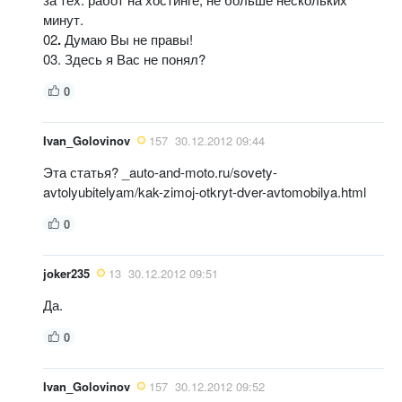
минут.
02
.
Думаю Вы не правы!
03. Здесь я Вас не понял?
0
Ivan_Golovinov
157
30.12.2012 09:44
Эта статья? _auto-and-moto.ru/sovety-
avtolyubitelyam/kak-zimoj-otkryt-dver-avtomobilya.html
0
joker235
13
30.12.2012 09:51
Да.
0
Ivan_Golovinov
157
30.12.2012 09:52