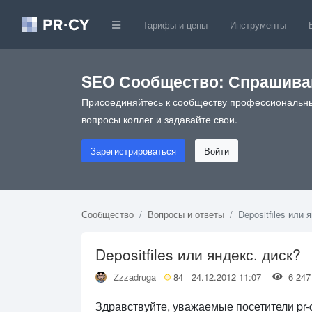
Тарифы и цены
Инструменты
SEO Сообщество: Спрашивай
Присоединяйтесь к сообществу профессиональны
вопросы коллег и задавайте свои.
Зарегистрироваться
Войти
Сообщество
Вопросы и ответы
Depositfiles или 
Depositfiles или яндекс. диск?
Zzzadruga
84
24.12.2012 11:07
6 2
Здравствуйте, уважаемые посетители pr-c