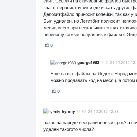
сайт. Ссылки на скачивание файлов быстр
знают первоисточник и где искать другие ф
Депозитфайлс приносит копейки, так как уч
Был удивлен, но Летитбит приносит неплохо
месяц всего при нескольких сотнях скачив
переношу самые популярные файлы с Янде
0
george1983
2
24.12.2012 12:
Еще на все файлы на Яндекс Народ мож
можно продавать код на месяц, а потом 
0
hyrmiy
76
24.12.2012 12:38
разве на народе неограниченный срок? а п
удален такогото числа?