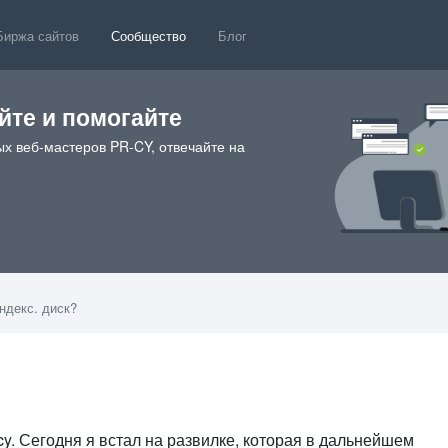
Биржа сайтов
Сообщество
Блог
те и помогайте
х веб-мастеров PR-CY, отвечайте на
яндекс. диск?
47
y. Сегодня я встал на развилке, которая в дальнейшем