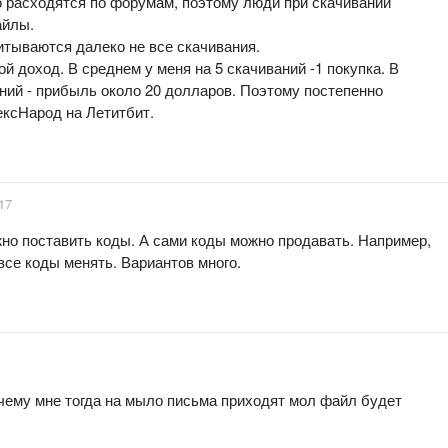
о расходятся по форумам, поэтому люди при скачивании
айлы.
итываются далеко не все скачивания.
й доход. В среднем у меня на 5 скачиваний -1 покупка. В
аний - прибыль около 20 долларов. Поэтому постепенно
ксНарод на Летитбит.
17
но поставить коды. А сами коды можно продавать. Например,
все коды менять. Вариантов много.
очему мне тогда на мыло письма приходят мол файл будет