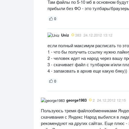
Там файлы по 5-10 мб в основном будут 
прибыли без ФО - это тулбары/браузер
0
Uniz
383
24.12.2012 13:12
если полный максимум расписать то это
1 - что бы получить ссылку нужно лайк
2 - человек идет на народ через вашу п
3 - скачивает файл с тулбаром и/или пл
4 - запаковать в архив еще какую бяку))
0
george1983
2
24.12.2012 12:15
Пользуюсь тремя файлообменниками Яндекс
скачивания с Яндекс Народ выбился в лиде
рекомендуют на других сайтах. Еще плюс -