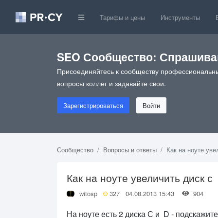
Тарифы и цены
Инструменты
SEO Сообщество: Спрашивай
Присоединяйтесь к сообществу профессиональны
вопросы коллег и задавайте свои.
Зарегистрироваться
Войти
Сообщество
Вопросы и ответы
Как на ноуте уве
Как на ноуте увеличить диск с
witosp
327
04.08.2013 15:43
904
На ноуте есть 2 диска С и D - подскажите