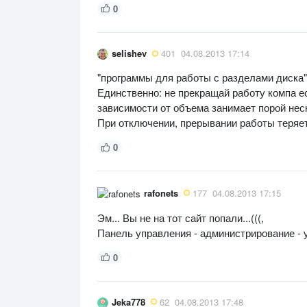
0
selishev
401
04.08.2013 17:14
"программы для работы с разделами диска" 
Единственно: не прекращай работу компа ес
зависимости от объема занимает порой нес
При отключении, прерывании работы теряет
0
rafonets
177
04.08.2013 17:15
Эм... Вы не на тот сайт попали...(((,
Панель управления - администрирование - у
0
Jeka778
62
04.08.2013 17:48