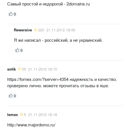
Самый простой и недорогой - 2domains.ru
0
Rewersive
220
21.11.2012 18:06
Я же написал - российский, а не украинский.
0
sotik
55
21.11.2012 18:15
https://fornex.com/?server=4354 надежность и качество.
проверено лично. можете прочитать отзывы в яше.
0
lemax
5
21.11.2012 18:18
http://www.majordomo.ru/