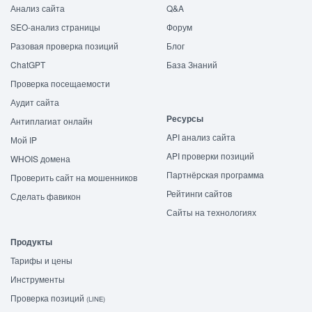
Анализ сайта
Q&A
SEO-анализ страницы
Форум
Разовая проверка позиций
Блог
ChatGPT
База Знаний
Проверка посещаемости
Аудит сайта
Ресурсы
Антиплагиат онлайн
API анализ сайта
Мой IP
API проверки позиций
WHOIS домена
Партнёрская программа
Проверить сайт на мошенников
Рейтинги сайтов
Сделать фавикон
Сайты на технологиях
Продукты
Тарифы и цены
Инструменты
Проверка позиций
(LINE)