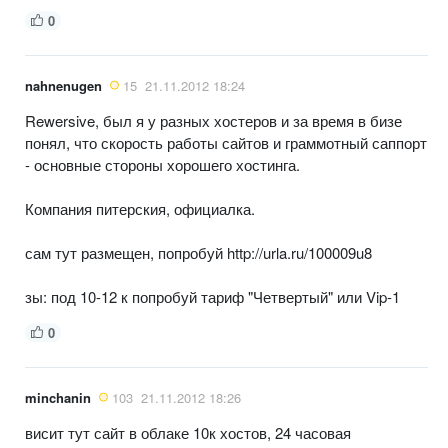
0
nahnenugen
15
21.11.2012 18:24
Rewersive, был я у разных хостеров и за время в бизе
понял, что скорость работы сайтов и граммотный саппорт
- основные стороны хорошего хостинга.
Компания питерския, официалка.
сам тут размещен, попробуй http://urla.ru/100009u8
зы: под 10-12 к попробуй тариф "Четвертый" или Vip-1
0
minchanin
103
21.11.2012 18:26
висит тут сайт в облаке 10к хостов, 24 часовая