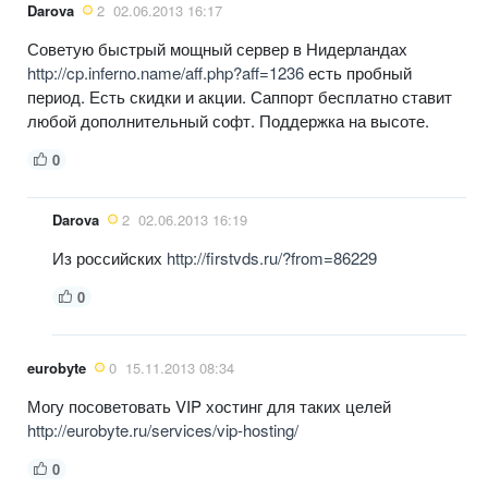
Darova
2
02.06.2013 16:17
Советую быстрый мощный сервер в Нидерландах
http://cp.inferno.name/aff.php?aff=1236
есть пробный
период. Есть скидки и акции. Саппорт бесплатно ставит
любой дополнительный софт. Поддержка на высоте.
0
Darova
2
02.06.2013 16:19
Из российских
http://firstvds.ru/?from=86229
0
eurobyte
0
15.11.2013 08:34
Могу посоветовать VIP хостинг для таких целей
http://eurobyte.ru/services/vip-hosting/
0