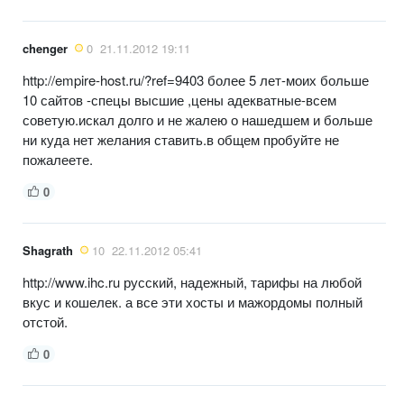
chenger
0
21.11.2012 19:11
http://empire-host.ru/?ref=9403 более 5 лет-моих больше
10 сайтов -спецы высшие ,цены адекватные-всем
советую.искал долго и не жалею о нашедшем и больше
ни куда нет желания ставить.в общем пробуйте не
пожалеете.
0
Shagrath
10
22.11.2012 05:41
http://www.ihc.ru русский, надежный, тарифы на любой
вкус и кошелек. а все эти хосты и мажордомы полный
отстой.
0