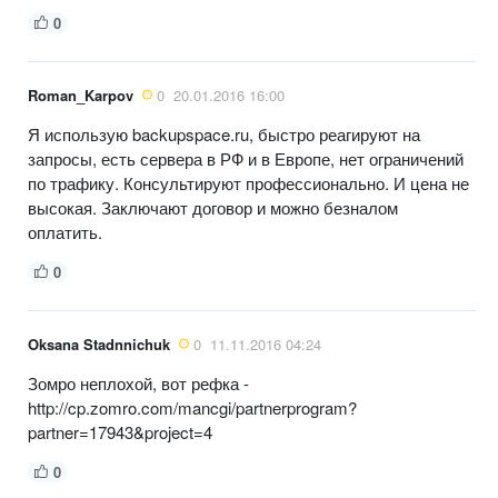
0
Roman_Karpov
0
20.01.2016 16:00
Я использую backupspace.ru, быстро реагируют на
запросы, есть сервера в РФ и в Европе, нет ограничений
по трафику. Консультируют профессионально. И цена не
высокая. Заключают договор и можно безналом
оплатить.
0
Oksana Stadnnichuk
0
11.11.2016 04:24
Зомро неплохой, вот рефка -
http://cp.zomro.com/mancgi/partnerprogram?
partner=17943&project=4
0