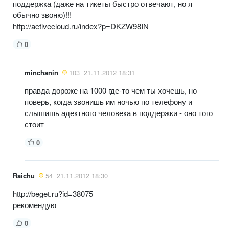
поддержка (даже на тикеты быстро отвечают, но я
обычно звоню)!!!
http://activecloud.ru/index?p=DKZW98IN
0
minchanin
103
21.11.2012 18:31
правда дороже на 1000 где-то чем ты хочешь, но
поверь, когда звонишь им ночью по телефону и
слышишь адектного человека в поддержки - оно того
стоит
0
Raichu
54
21.11.2012 18:30
http://beget.ru?id=38075
рекомендую
0