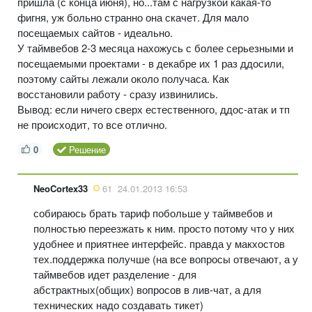
пришла (с конца июня), но...там с нагрузкой какая-то
фигня, уж больно странно она скачет. Для мало
посещаемых сайтов - идеально.
У таймвебов 2-3 месяца нахожусь с более серьезными и
посещаемыми проектами - в декабре их 1 раз ддосили,
поэтому сайты лежали около получаса. Как
восстановили работу - сразу извинились.
Вывод: если ничего сверх естественного, ддос-атак и тп
не происходит, то все отлично.
0
Решение
NeoCortex33
61
24.01.2013 16:53
собираюсь брать тариф побольше у таймвебов и
полностью переезжать к ним. просто потому что у них
удобнее и приятнее интерфейс. правда у макхостов
тех.поддержка получше (на все вопросы отвечают, а у
таймвебов идет разделение - для
абстрактных(общих) вопросов в лив-чат, а для
технических надо создавать тикет)