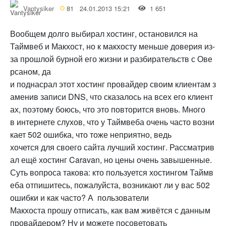
Vantysiker
81
24.01.2013 15:21
1 651
Вообщем долго выбирал хостинг, остановился на
Таймвеб и Макхост, но к макхосту меньше доверия из-
за прошлой бурной его жизни и разбирательств с Ове
рсаном, да
и поднасрал этот хостинг провайдер своим клиентам з
аменив записи DNS, что сказалось на всех его клиент
ах, поэтому боюсь, что это повторится вновь. Много
в интернете слухов, что у Таймвеба очень часто возни
кает 502 ошибка, что тоже неприятно, ведь
хочется для своего сайта лучший хостинг. Рассматрив
ал ещё хостинг Caravan, но цены очень завышенные.
Суть вопроса такова: кто пользуется хостингом Таймв
еба отпишитесь, пожалуйста, возникают ли у вас 502
ошибки и как часто? А пользователи
Макхоста прошу отписать, как вам живётся с данным
провайдером? Ну и можете посоветовать