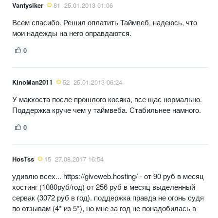
Vantysiker
81
25.01.2013 01:06
Всем спасибо. Решил оплатить Таймвеб, надеюсь, что
мои надежды на него оправдаются.
0
KinoMan2011
52
25.01.2013 06:24
У макхоста после прошлого косяка, все щас нормально.
Поддержка круче чем у таймвеба. Стабильнее намного.
0
HosTss
15
27.08.2017 16:54
удивлю всех... https://giveweb.hosting/ - от 90 руб в месяц
хостинг (1080руб/год) от 256 руб в месяц выделенный
сервак (3072 руб в год). поддержка правда не огонь судя
по отзывам (4* из 5*), но мне за год не понадобилась в