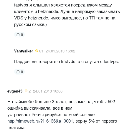
fastvps я слышал является посредником между
клиентом и hetzner.de. Лучше напрямую заказывать
VDS у hetzner.de, имхо выгоднее, но ТП там не на
русском языке.)
0
Vantysiker
81
24.01.2013 16:02
Пардон, вы говорите о firstvds, а я спутал с fastvps.
0
evgen43
2
24.01.2013 16:06
На таймвебе больше 2-х лет, не замечал, чтобы 502
ошибка выскакивала, все в нем
устраивает.Регистрируйся по моей ссылке
http://timeweb.ru/?i=6136&a=0001
, верну 5% от первого
платежа