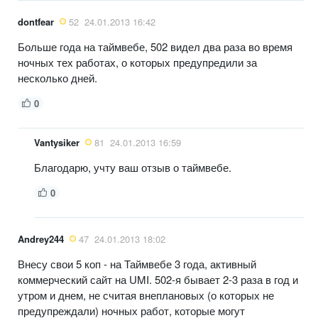
dontfear
52
24.01.2013 16:42
Больше года на таймвебе, 502 видел два раза во время
ночных тех работах, о которых предупредили за
несколько дней.
0
Vantysiker
81
24.01.2013 16:59
Благодарю, учту ваш отзыв о таймвебе.
0
Andrey244
47
24.01.2013 18:02
Внесу свои 5 коп - на Таймвебе 3 года, активный
коммерческий сайт на UMI. 502-я бывает 2-3 раза в год и
утром и днем, не считая внеплановых (о которых не
предупреждали) ночных работ, которые могут