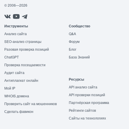
© 2006—2026
Инструменты
Сообщество
Анализ сайта
Q&A
SEO-анализ страницы
Форум
Разовая проверка позиций
Блог
ChatGPT
База Знаний
Проверка посещаемости
Аудит сайта
Ресурсы
Антиплагиат онлайн
API анализ сайта
Мой IP
API проверки позиций
WHOIS домена
Партнёрская программа
Проверить сайт на мошенников
Рейтинги сайтов
Сделать фавикон
Сайты на технологиях