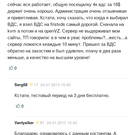
сейчас все работает, общую посещалку 4к вдс за 16$
держит очень хорошо. Администрация очень отзывчивая
и приветливая. Кстати, хочу сказать, что когда я выбирал
ВДС, я взял ВДС на firstvds самый дорогой. Сначала на
kvm а потом и на openVZ. Сервер не выдерживал мои
сайты, ТП говорили: а в чем в увас проблемы?...жесть...а
сервер ложился кеаждые 10 минут. Пришел за ВДС
обратно на захостим и был удивлен, плачу в два раза
меньше, а качество на высшем уровне!
0
Serg68
17
24.01.2013 15:40
Кстати, тестовый период на 3 дня бесплатно.
0
Vantysiker
81
24.01.2013 15:43
Благодарю, ознакомлюсь с данным хостингом. А