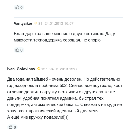
0
Vantysiker
81
24.01.2013 16:57
Благодарю за ваше мнение о двух хостингах. Да, у
макхоста техподдержка хорошая, не спорю.
0
Ivan_Golovinov
157
24.01.2013 15:33
Два года на таймвеб - очень доволен. Но действительно
год назад была проблема 502. Сейчас всё поутихло, хост
отлично держит нагрузку в отличии от других за те же
деньги, удобная понятная админка, быстрая тех
поддержка, автоматический бэкап... Съезжать ни куда не
хочу, хост практический идеальный для меня!
А ещё мне кружку подарили!)))
0