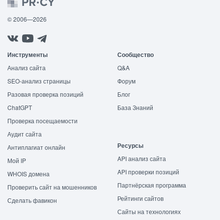
© 2006—2026
Инструменты
Сообщество
Анализ сайта
Q&A
SEO-анализ страницы
Форум
Разовая проверка позиций
Блог
ChatGPT
База Знаний
Проверка посещаемости
Аудит сайта
Ресурсы
Антиплагиат онлайн
API анализ сайта
Мой IP
API проверки позиций
WHOIS домена
Партнёрская программа
Проверить сайт на мошенников
Рейтинги сайтов
Сделать фавикон
Сайты на технологиях