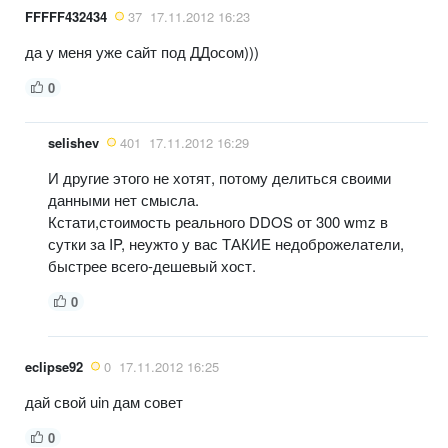
FFFFF432434
37
17.11.2012 16:23
да у меня уже сайт под ДДосом)))
0
selishev
401
17.11.2012 16:29
И другие этого не хотят, потому делиться своими
данными нет смысла.
Кстати,стоимость реального DDOS от 300 wmz в
сутки за IP, неужто у вас ТАКИЕ недоброжелатели,
быстрее всего-дешевый хост.
0
eclipse92
0
17.11.2012 16:25
дай свой uin дам совет
0