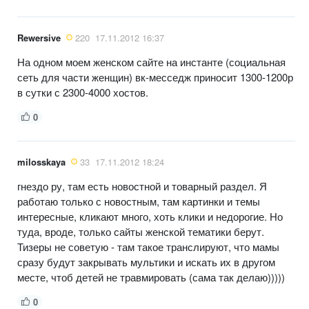
Rewersive
220
17.11.2012 16:37
На одном моем женском сайте на инстанте (социальная
сеть для части женщин) вк-месседж приносит 1300-1200р
в сутки с 2300-4000 хостов.
0
milosskaya
33
17.11.2012 18:24
гнездо ру, там есть новостной и товарный раздел. Я
работаю только с новостным, там картинки и темы
интересные, кликают много, хоть клики и недорогие. Но
туда, вроде, только сайты женской тематики берут.
Тизеры не советую - там такое транслируют, что мамы
сразу будут закрывать мультики и искать их в другом
месте, чтоб детей не травмировать (сама так делаю)))))
0