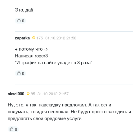
Это, да!(
0
zaparka
175
31.10.2012 21:58
+ потому что ->
Написал roger3
"И трафик на сайте упадет в 3 раза"
0
aksel000
85
31.10.2012 21:57
Ну, это, я так, навскидку предложил. А так если
подумать, то идея неплохая. Не будут просто заходить и
предлагать свои бредовые услуги.
0