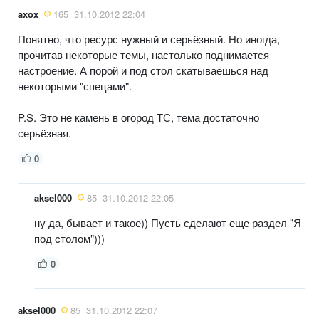
axox
165
31.10.2012 22:04
Понятно, что ресурс нужный и серьёзный. Но иногда,
прочитав некоторые темы, настолько поднимается
настроение. А порой и под стол скатываешься над
некоторыми "спецами".
P.S. Это не камень в огород ТС, тема достаточно
серьёзная.
0
aksel000
85
31.10.2012 22:05
ну да, бывает и такое)) Пусть сделают еще раздел "Я
под столом")))
0
aksel000
85
31.10.2012 22:07