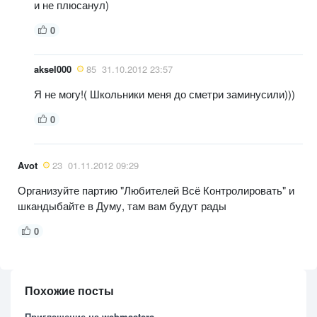
и не плюсанул)
0
aksel000
85
31.10.2012 23:57
Я не могу!( Школьники меня до сметри заминусили)))
0
Avot
23
01.11.2012 09:29
Организуйте партию "Любителей Всё Контролировать" и
шкандыбайте в Думу, там вам будут рады
0
Похожие посты
Приглашение на webmasters