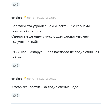
0
celebro
58
31.10.2012 23:59
Всё таки это удобнее чем инвайты, и с клонами
поможет бороться...
Сделать ещё одну симку будет хлопотней, чем
получить инвайт.
P.S.У нас (Беларусь), без паспорта не подключишься
вобще.
0
celebro
58
01.11.2012 00:02
К тому же, платить за подключение надо.
0