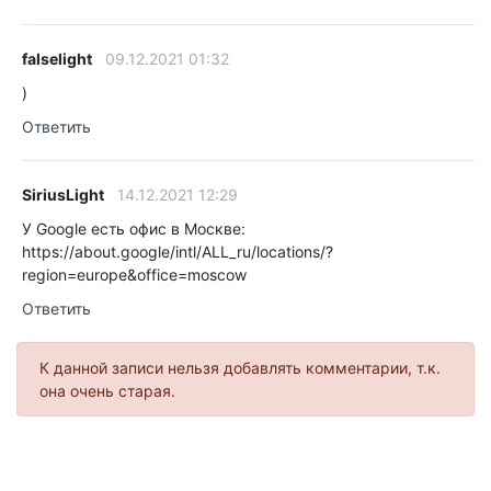
falselight
09.12.2021 01:32
)
Ответить
SiriusLight
14.12.2021 12:29
У Google есть офис в Москве:
https://about.google/intl/ALL_ru/locations/?
region=europe&office=moscow
Ответить
К данной записи нельзя добавлять комментарии, т.к.
она очень старая.