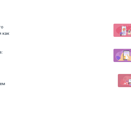
то
и как
а:
аем