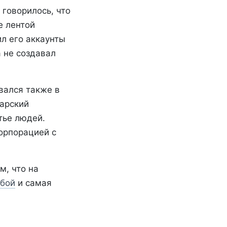
 говорилось, что
е лентой
ил его аккаунты
а не создавал
вался также в
царский
тье людей.
корпорацией с
, что на
бой
и самая