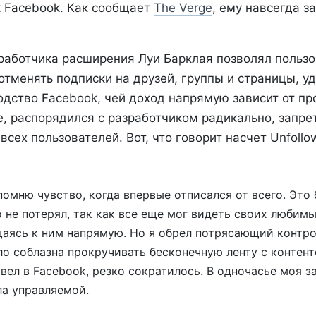
к Facebook. Как сообщает
The Verge
, ему навсегда з
работчика расширения Луи Барклая позволял польз
тменять подписки на друзей, группы и страницы, уд
водство Facebook, чей доход напрямую зависит от п
е, распорядился с разработчиком радикально, запре
всех пользователей. Вот, что говорит насчет Unfollo
помню чувство, когда впервые отписался от всего. Это
о не потерял, так как все еще мог видеть своих любим
щаясь к ним напрямую. Но я обрел потрясающий контро
о соблазна прокручивать бесконечную ленту с контент
вел в Facebook, резко сократилось. В одночасье моя з
ла управляемой.