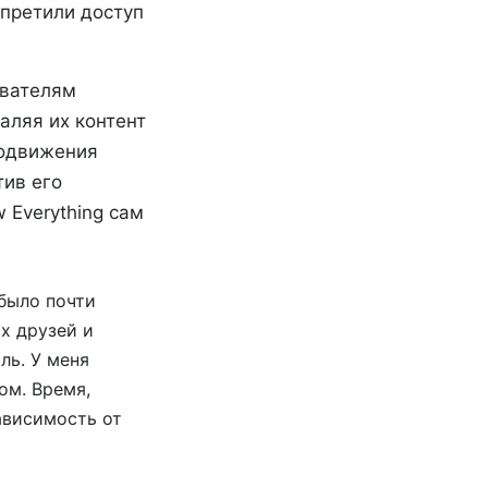
апретили доступ
ователям
аляя их контент
родвижения
тив его
w Everything сам
 было почти
ых друзей и
ль. У меня
ом. Время,
ависимость от