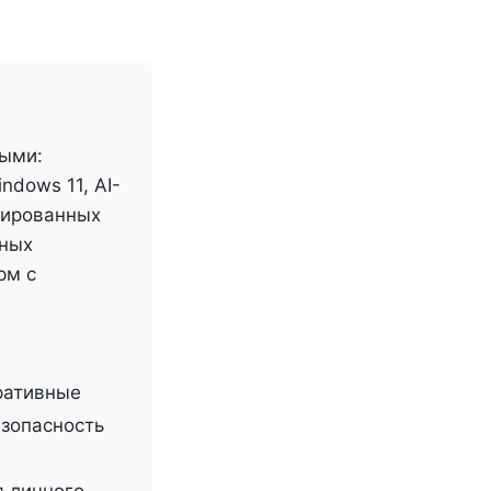
ными:
ndows 11, AI-
тированных
тных
рм с
ративные
езопасность
 личного