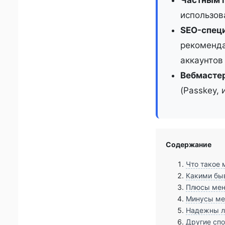
использов
SEO-специ
рекоменда
аккаунтов
Вебмастер
(Passkey, 
Содержание
Что такое 
Какими бы
Плюсы мен
Минусы мен
Надежны ли
Другие спо