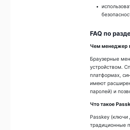
использова
безопаснос
FAQ по разд
Чем менеджер п
Браузерные мен
устройством. С
платформах, си
имеют расширен
паролей) и поз
Что такое Pass
Passkey (ключи
традиционные п