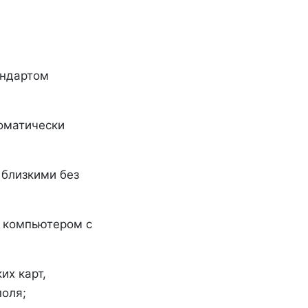
андартом
томатически
 близкими без
 компьютером с
их карт,
поля;