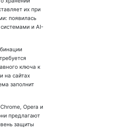
 о хранении
ставляет их при
ми: появилась
системами и AI-
мбинации
отребуется
лавного ключа к
 на сайтах
ема заполнит
Chrome, Opera и
они предлагают
овень защиты