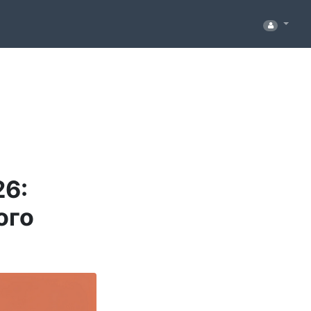
26:
ого