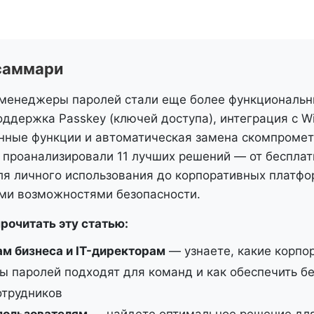
саммари
 менеджеры паролей стали еще более функциональ
ддержка Passkey (ключей доступа), интеграция с Wi
нные функции и автоматическая замена скомпроме
 проанализировали 11 лучших решений — от беспла
ля личного использования до корпоративных платфо
и возможностями безопасности.
рочитать эту статью:
м бизнеса и IT-директорам
— узнаете, какие корпо
 паролей подходят для команд и как обеспечить б
отрудников
пользователям
— найдете оптимальное решение для