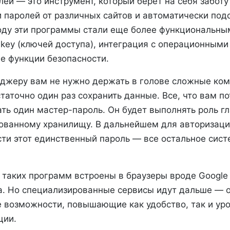
й — это инструмент, который берет на себя заботу
 паролей от различных сайтов и автоматически под
году эти программы стали еще более функциональны
key (ключей доступа), интеграция с операционными 
е функции безопасности.
джеру вам не нужно держать в голове сложные ко
аточно один раз сохранить данные. Все, что вам п
ть один мастер-пароль. Он будет выполнять роль г
ванному хранилищу. В дальнейшем для авторизации
сти этот единственный пароль — все остальное сист
 таких программ встроены в браузеры вроде Google 
а. Но специализированные сервисы идут дальше — 
 возможности, повышающие как удобство, так и ур
ции.