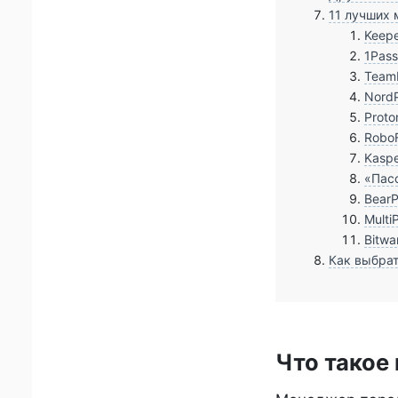
11 лучших 
Keepe
1Pas
Team
Nord
Proto
Robo
Kaspe
«Пас
BearP
Multi
Bitwa
Как выбрат
Что такое