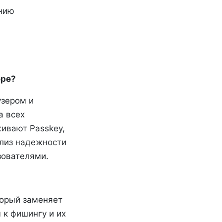
ению
ере?
узером и
а всех
ивают Passkey,
ализ надежности
зователями.
торый заменяет
 к фишингу и их