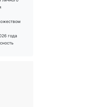
и
ножеством
026 года
асность