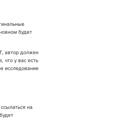
игинальные
сновном будет
T, автор должен
 что у вас есть
ое исследование
 ссылаться на
 будет