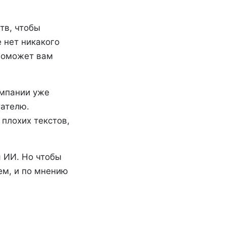
тв, чтобы
е нет никакого
 Поможет вам
омпании уже
тателю.
плохих текстов,
я ИИ. Но чтобы
ем, и по мнению