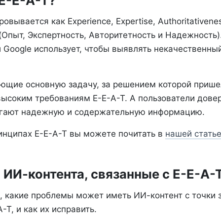
 E-E-A-T?
вывается как Experience, Expertise, Authoritativene
 (Опыт, Экспертность, Авторитетность и Надежность)
 Google использует, чтобы выявлять некачественный
ющие основную задачу, за решением которой прише
высоким требованиям E-E-A-T. А пользователи дове
гают надежную и содержательную информацию.
инципах E-E-A-T вы можете почитать в
нашей стать
ИИ-контента, связанные с E-E-A-
м, какие проблемы может иметь ИИ-контент с точки 
-T, и как их исправить.