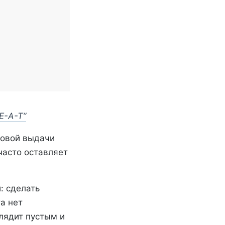
-E-A-T”
ковой выдачи
часто оставляет
: сделать
а нет
лядит пустым и