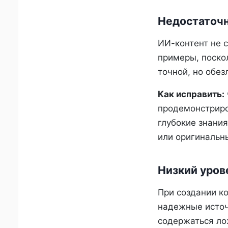
Недостаточн
ИИ-контент не 
примеры, поско
точной, но обез
Как исправить:
продемонстриров
глубокие знани
или оригинальн
Низкий уров
При создании ко
надежные источн
содержаться ло