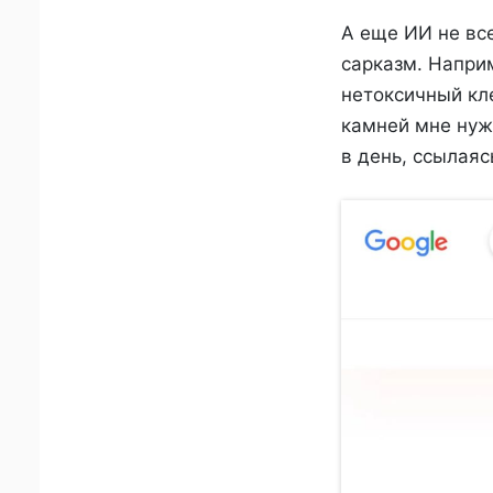
А еще ИИ не все
сарказм. Напри
нетоксичный кле
камней мне нуж
в день, ссылаяс