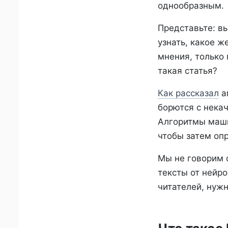
однообразным.
Представьте: в
узнать, какое ж
мнения, только
такая статья?
Как рассказал
а
борются с нека
Алгоритмы маши
чтобы затем опр
Мы не говорим о
тексты от нейр
читателей, нужн