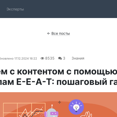
Эксперты
←
Все посты
8535
3
Знания
бновлено
17.12.2024 16:22
м с контентом с помощью
ам E-E-A-T: пошаговый г