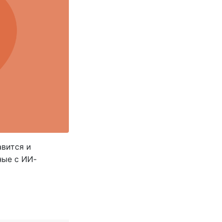
авится и
ные с ИИ-