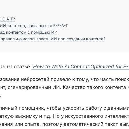
E-E-A-T?
И-контента, связанные с E-E-A-T
над контентом с помощью ИИ
 правильно использовать ИИ при создании контента?
ан на статье
“How to Write AI Content Optimized for E
зование нейросетей привело к тому, что часть поис
нт, сгенерированный ИИ. Качество такого контента 
.
тличный помощник, чтобы ускорить работу с данными
ткую выжимку и т.д. Но у искусственного интеллект
нения или опыта, поэтому автоматический текст выг