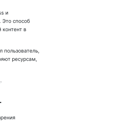
ss и
. Это способ
 контент в
л пользователь,
ряют ресурсам,
е
.
T
зрения