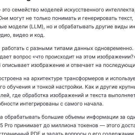
это семейство моделей искусственного интеллекта
Они могут не только понимать и генерировать текст,
ые модели (LLM), но и обрабатывать другие виды и
дио, видео и код.
а работать с разными типами данных одновременно.
дает вопрос «что происходит на этом изображении?
ni описывает изображение и отвечает на последующ
остроена на архитектуре трансформеров и используе
о обучения и тонкой настройки. Как и другие крупн
лей, где обработка изображений и текста выполняет
обности интегрированы с самого начала.
а обрабатывать большие объемы информации за оди
.5 Pro принимает до миллиона токенов — этого дост
страничный PDF и задать вопросы о его содержании