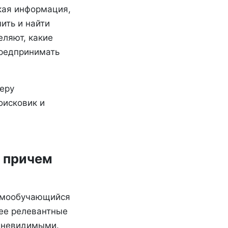
ткая информация,
ить и найти
еляют, какие
предпринимать
меру
оисковик и
и причем
самообучающийся
лее релевантные
ь невидимыми.