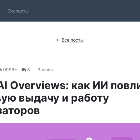
Эксперты
←
Все посты
9999+
3
Знания
AI Overviews: как ИИ повл
ую выдачу и работу
заторов