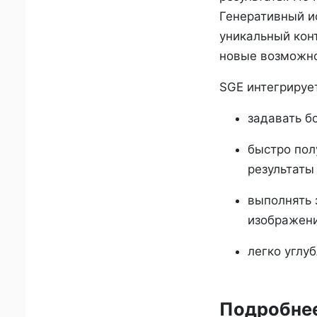
Генеративный и
уникальный конт
новые возможно
SGE интегрируе
задавать б
быстро пол
результаты
выполнять 
изображени
легко углу
Подробнее