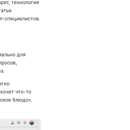
орят, технология
татье
ал-специалистов.
иально для
просов,
з.
егко
хочет что-то
ское блюдо».