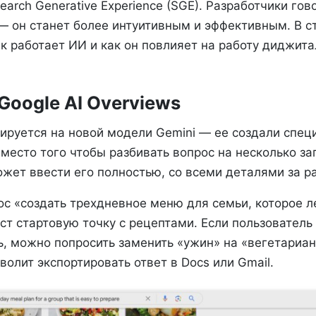
arch Generative Experience (SGE). Разработчики гов
— он станет более интуитивным и эффективным. В с
к работает ИИ и как он повлияет на работу диджит
Google AI Overviews
зируется на новой модели Gemini — ее создали спец
Вместо того чтобы разбивать вопрос на несколько за
жет ввести его полностью, со всеми деталями за ра
ос «создать трехдневное меню для семьи, которое л
ст стартовую точку с рецептами. Если пользователь 
ь, можно попросить заменить «ужин» на «вегетариан
волит экспортировать ответ в Docs или Gmail.