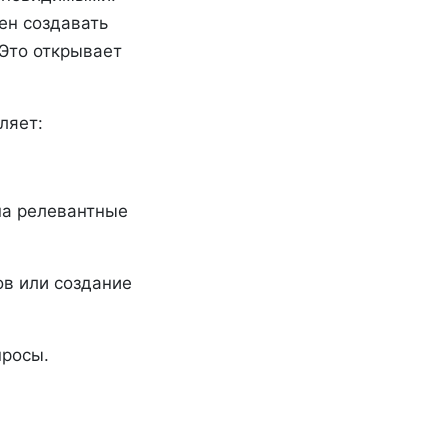
ен создавать
 Это открывает
ляет:
на релевантные
ов или создание
просы.