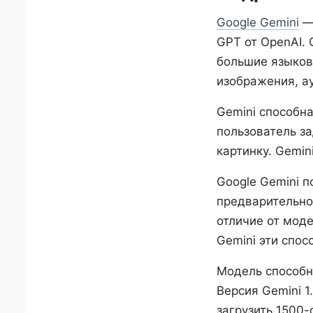
Google Gemini
— 
GPT от OpenAI. 
большие языков
изображения, ау
Gemini способн
пользователь за
картинку. Gemi
Google Gemini п
предварительног
отличие от моде
Gemini эти спос
Модель способн
Версия Gemini 1
загрузить 1500-