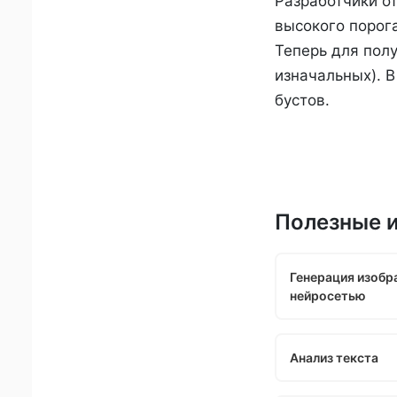
Разработчики от
высокого порог
Теперь для полу
изначальных). 
бустов.
Полезные 
Генерация изобр
нейросетью
Анализ текста