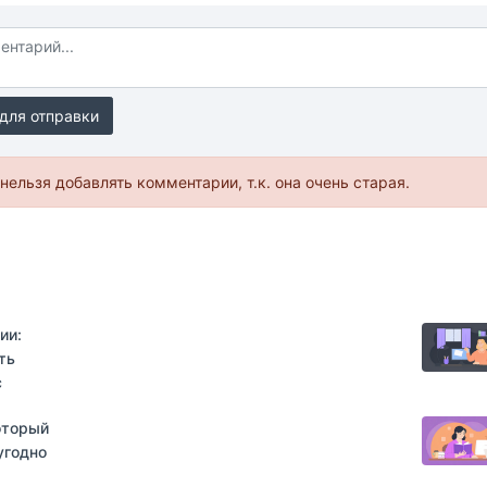
для отправки
нельзя добавлять комментарии, т.к. она очень старая.
ии:
ть
с
оторый
угодно