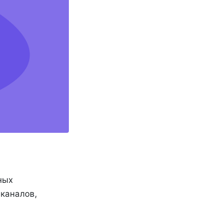
ных
каналов,