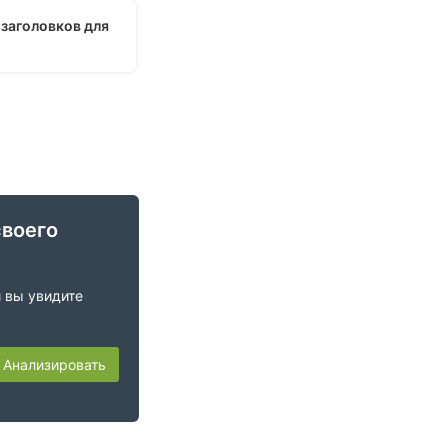
 заголовков для
своего
и вы увидите
Анализировать