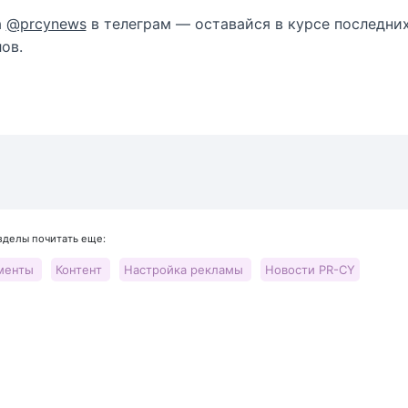
а
@prcynews
в телеграм — оставайся в курсе последни
ов.
азделы почитать еще:
менты
Контент
Настройка рекламы
Новости PR-CY