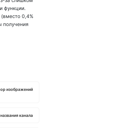
из-за слишком
и функции.
 (вместо 0,4%
ы получения
ор изображений
 названия канала