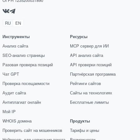
ОГРН 1235200031890
RU
EN
Инструменты
Ресурсы
Анализ сайта
MCP сервер для ИИ
SEO-анализ страницы
API анализ сайта
Разовая проверка позиций
API проверки позиций
Чат GPT
Партнёрская программа
Проверка посещаемости
Рейтинги сайтов
Аудит сайта
Сайты на технологиях
Антиплагиат онлайн
Бесплатные лимиты
Мой IP
WHOIS домена
Продукты
Проверить сайт на мошенников
Тарифы и цены
Нейросеть для написания текста
Возможности