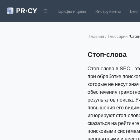
Тарифы и цены
Инструменты
Блог
Главная
/
Глоссарий
/
Стоп
Стоп-слова
Стоп-слова в SEO - э
при обработке поисков
которые не несут знач
обеспечения грамотно
результатов поиска. 
повышения его видимо
игнорируют стоп-слов
сказаться на рейтинг
поисковыми системами 
непонятными и неесте