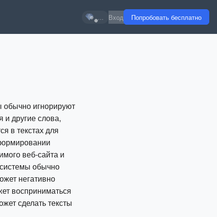
...
Вход
Попробовать бесплатно
ы обычно игнорируют
 и другие слова,
ся в текстах для
 формировании
имого веб-сайта и
 системы обычно
может негативно
ожет восприниматься
ожет сделать тексты