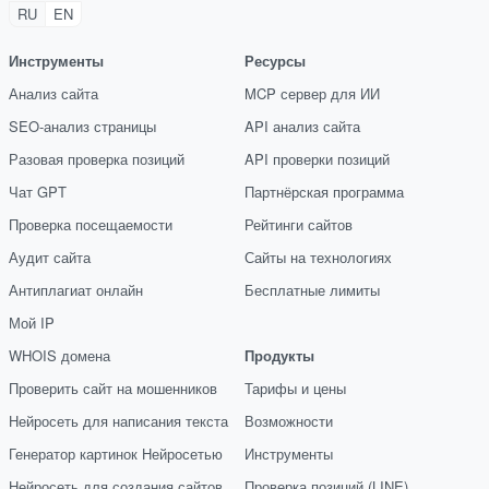
RU
EN
Инструменты
Ресурсы
Анализ сайта
MCP сервер для ИИ
SEO-анализ страницы
API анализ сайта
Разовая проверка позиций
API проверки позиций
Чат GPT
Партнёрская программа
Проверка посещаемости
Рейтинги сайтов
Аудит сайта
Сайты на технологиях
Антиплагиат онлайн
Бесплатные лимиты
Мой IP
WHOIS домена
Продукты
Проверить сайт на мошенников
Тарифы и цены
Нейросеть для написания текста
Возможности
Генератор картинок Нейросетью
Инструменты
Нейросеть для создания сайтов
Проверка позиций (LINE)