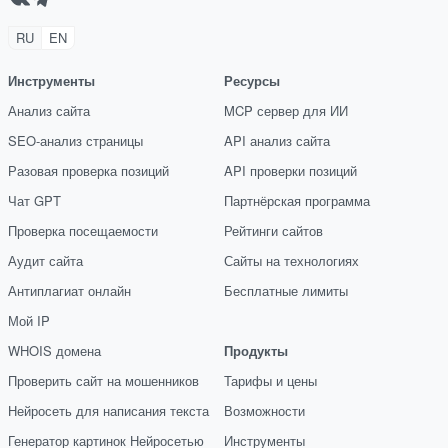
RU
EN
Инструменты
Ресурсы
Анализ сайта
MCP сервер для ИИ
SEO-анализ страницы
API анализ сайта
Разовая проверка позиций
API проверки позиций
Чат GPT
Партнёрская программа
Проверка посещаемости
Рейтинги сайтов
Аудит сайта
Сайты на технологиях
Антиплагиат онлайн
Бесплатные лимиты
Мой IP
WHOIS домена
Продукты
Проверить сайт на мошенников
Тарифы и цены
Нейросеть для написания текста
Возможности
Генератор картинок Нейросетью
Инструменты