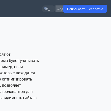
...
Вход
Попробовать бесплатно
сят от
тема будет учитывать
пример, если
 которые находятся
о оптимизировать
, позволяет
ыл релевантен для
ь видимость сайта в