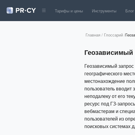
Тарифы и цены
Инструменты
Блог
Главная
/
Глоссарий
/
Геоз
Геозависимый з
Геозависимый запрос (
географического мест
местонахождение поль
пользователь вводит 
неподалеку от его те
ресурс под ГЗ-запрос
вебмастерам и специа
пользователей из опре
поисковых системах д