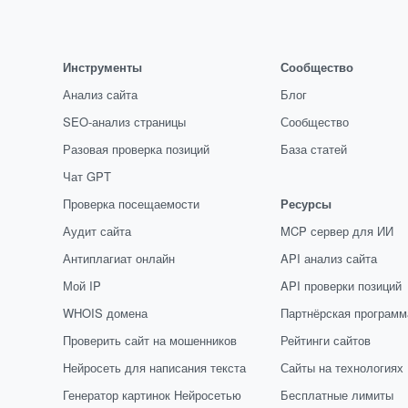
Инструменты
Сообщество
Анализ сайта
Блог
SEO-анализ страницы
Сообщество
Разовая проверка позиций
База статей
Чат GPT
Проверка посещаемости
Ресурсы
Аудит сайта
MCP сервер для ИИ
Антиплагиат онлайн
API анализ сайта
Мой IP
API проверки позиций
WHOIS домена
Партнёрская программ
Проверить сайт на мошенников
Рейтинги сайтов
Нейросеть для написания текста
Сайты на технологиях
Генератор картинок Нейросетью
Бесплатные лимиты