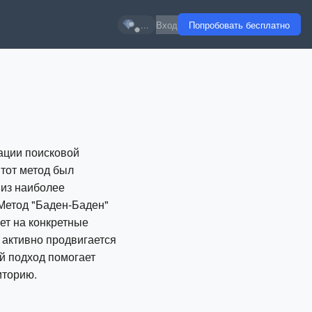
...
Вход
Попробовать бесплатно
ации поисковой
Этот метод был
 из наиболее
Метод "Баден-Баден"
ет на конкретные
 активно продвигается
ой подход помогает
иторию.