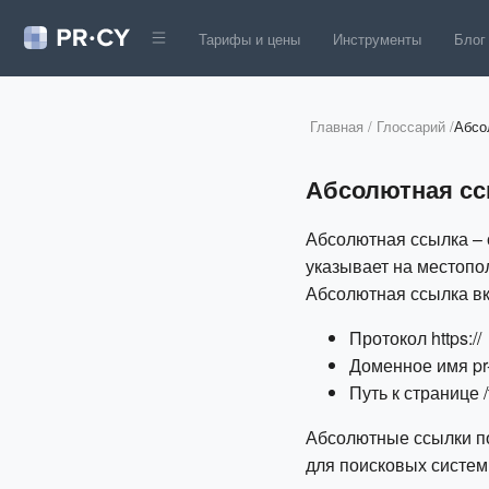
Тарифы и цены
Инструменты
Блог
Главная
/
Глоссарий
/
Абсо
Абсолютная с
Абсолютная ссылка – 
указывает на местопо
Абсолютная ссылка вк
Протокол https://
Доменное имя pr-
Путь к странице /
Абсолютные ссылки по
для поисковых систем