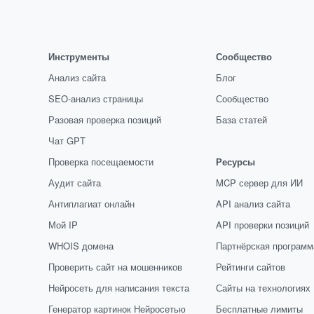
Инструменты
Сообщество
Анализ сайта
Блог
SEO-анализ страницы
Сообщество
Разовая проверка позиций
База статей
Чат GPT
Проверка посещаемости
Ресурсы
Аудит сайта
MCP сервер для ИИ
Антиплагиат онлайн
API анализ сайта
Мой IP
API проверки позиций
WHOIS домена
Партнёрская программ
Проверить сайт на мошенников
Рейтинги сайтов
Нейросеть для написания текста
Сайты на технологиях
Генератор картинок Нейросетью
Бесплатные лимиты