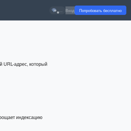
...
Вход
Попробовать бесплатно
й URL-адрес, который
прощает индексацию