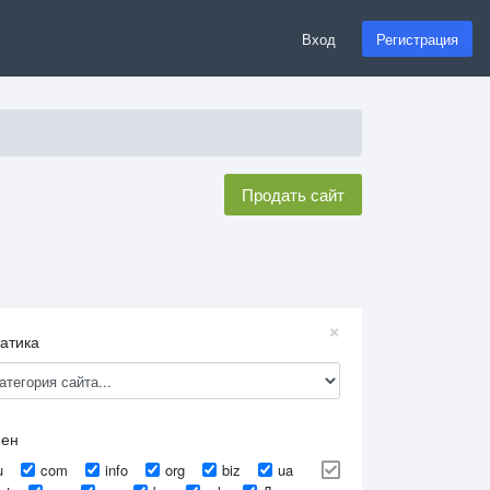
Вход
Регистрация
Продать сайт
×
атика
мен
u
com
info
org
biz
ua