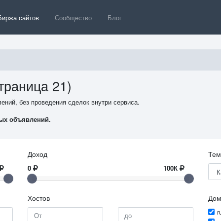
Биржа сайтов
Сообщество
Блог
траница 21)
ений, без проведения сделок внутри сервиса.
ых объявлений.
Доход
Тем
0
100К
Хостов
До
r