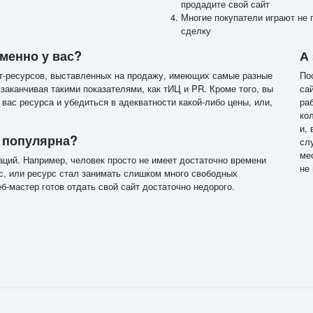
продадите свой сайт
Многие покупатели играют не 
сделку
именно у вас?
А
ет-ресурсов, выставленных на продажу, имеющих самые разные
По
 заканчивая такими показателями, как тИЦ и PR. Кроме того, вы
са
вас ресурса и убедиться в адекватности какой-либо цены, или,
ра
ко
и, 
к популярна?
сл
ме
уаций. Например, человек просто не имеет достаточно времени
не
с, или ресурс стал занимать слишком много свободных
-мастер готов отдать свой сайт достаточно недорого.