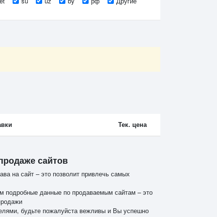
et
su
uz
by
рф
Другие
авки
Тек. цена
 продаже сайтов
ава на сайт – это позволит привлечь самых
м подробные данные по продаваемым сайтам – это
продажи
елями, будьте пожалуйста вежливы и Вы успешно