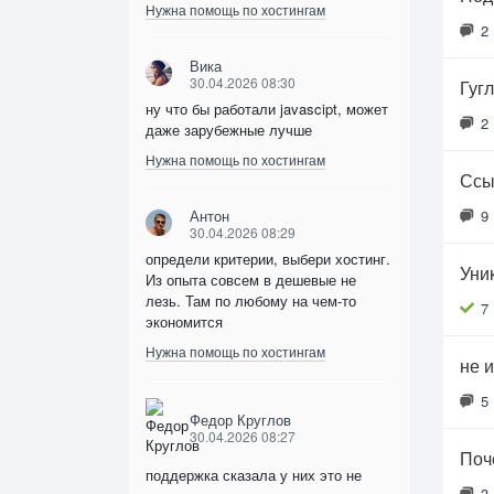
Нужна помощь по хостингам
2
Вика
30.04.2026 08:30
Гуг
ну что бы работали javascipt, может
2
даже зарубежные лучше
Нужна помощь по хостингам
Ссы
Антон
9
30.04.2026 08:29
определи критерии, выбери хостинг.
Уни
Из опыта совсем в дешевые не
лезь. Там по любому на чем-то
7
экономится
Нужна помощь по хостингам
не 
5
Федор Круглов
30.04.2026 08:27
Поч
поддержка сказала у них это не
3