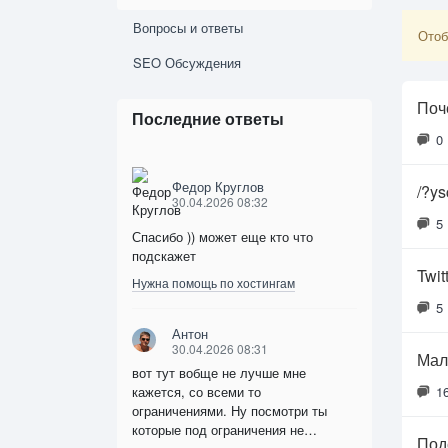
Вопросы и ответы
Отоб
SEO Обсуждения
Поч
Последние ответы
0
Федор Круглов
/?ys
30.04.2026 08:32
5
Спасибо )) может еще кто что
подскажет
Twit
Нужна помощь по хостингам
5
Антон
30.04.2026 08:31
Мал
вот тут вобще не лучше мне
кажется, со всеми то
1
ограничениями. Ну посмотри ты
которые под ограничения не…
Под