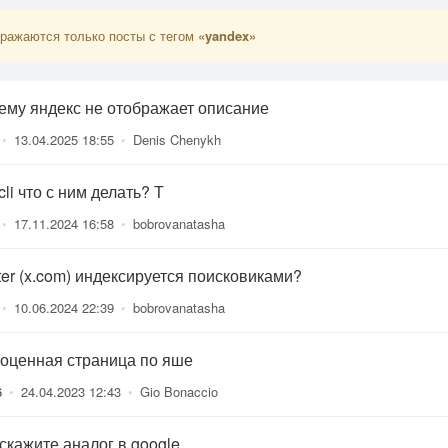
ражаются только посты с тегом
«yandex»
ему яндекс не отображает описание
•
13.04.2025 18:55
•
Denis Chenykh
cli что с ним делать? Т
•
17.11.2024 16:58
•
bobrovanatasha
ter (x.com) индексируется поисковиками?
•
10.06.2024 22:39
•
bobrovanatasha
оценная страница по яше
6
•
24.04.2023 12:43
•
Gio Bonaccio
скажите аналог в google