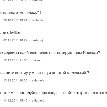
ины апы отменились? )
•
29.10.2011 13:21
•
fanfani4
ки с twitter
•
02.11.2011 18:27
•
berbomj
ие сервисы наиболее точно прогнозируют апы Яндекса?
•
12.12.2011 21:55
•
glaberzu
скажите почему у меня тиц и pr такой маленький ?
•
13.12.2011 20:36
•
salamufa
огите мне пожалуйста,при входе на сайте открывается заклад
•
14.12.2011 15:40
•
salamufa