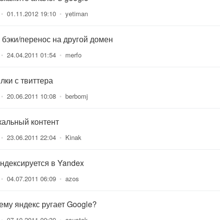
•
01.11.2012 19:10
•
yetiman
л бэки/перенос на другой домен
•
24.04.2011 01:54
•
merfo
лки с твиттера
•
20.06.2011 10:08
•
berbomj
кальный контент
•
23.06.2011 22:04
•
Kinak
индексируется в Yandex
•
04.07.2011 06:09
•
azos
ему яндекс ругает Google?
•
07.10.2011 00:30
•
asustek