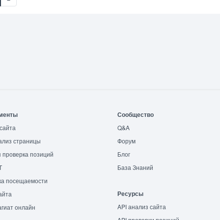
менты
Сообщество
сайта
Q&A
ализ страницы
Форум
 проверка позиций
Блог
T
База Знаний
ка посещаемости
Ресурсы
айта
API анализ сайта
гиат онлайн
API проверки позиций