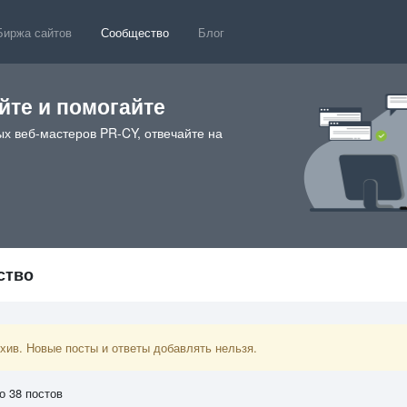
Биржа сайтов
Сообщество
Блог
те и помогайте
х веб-мастеров PR-CY, отвечайте на
ство
ив. Новые посты и ответы добавлять нельзя.
о 38 постов