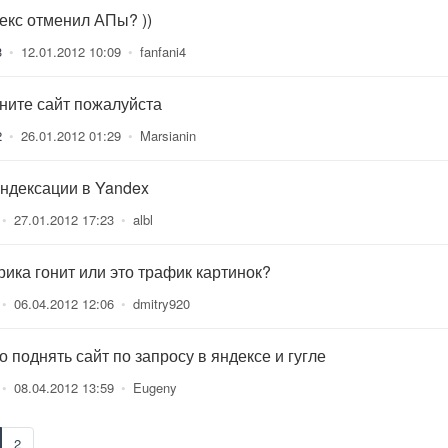
екс отменил АПы? ))
3
•
12.01.2012 10:09
•
fanfani4
ните сайт пожалуйста
2
•
26.01.2012 01:29
•
Marsianin
индексации в Yandex
•
27.01.2012 17:23
•
albl
рика гонит или это трафик картинок?
•
06.04.2012 12:06
•
dmitry920
о поднять сайт по запросу в яндексе и гугле
•
08.04.2012 13:59
•
Eugeny
2