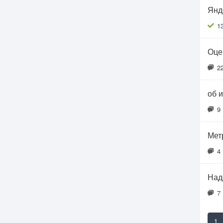
Янд
1
Оце
2
об 
9
Мет
4
Над
7
1