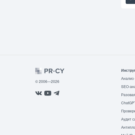
Инстру
Анализ 
© 2006—2026
SEO-ан
Разовая
ChatGP
Провер
Аудит с
Антипла