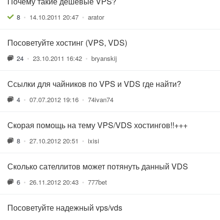
Почему такие дешевые VPS?
8
•
14.10.2011 20:47
•
arator
Посоветуйте хостинг (VPS, VDS)
24
•
23.10.2011 16:42
•
bryanskij
Ссылки для чайников по VPS и VDS где найти?
4
•
07.07.2012 19:16
•
74ivan74
Скорая помощь на тему VPS/VDS хостингов!!+++
8
•
27.10.2012 20:51
•
ixisi
Сколько сателлитов может потянуть данный VDS
6
•
26.11.2012 20:43
•
777bet
Посоветуйте надежный vps/vds