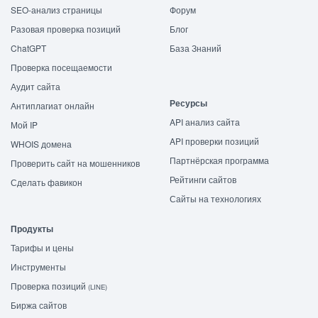
SEO-анализ страницы
Форум
Разовая проверка позиций
Блог
ChatGPT
База Знаний
Проверка посещаемости
Аудит сайта
Ресурсы
Антиплагиат онлайн
API анализ сайта
Мой IP
API проверки позиций
WHOIS домена
Партнёрская программа
Проверить сайт на мошенников
Рейтинги сайтов
Сделать фавикон
Сайты на технологиях
Продукты
Тарифы и цены
Инструменты
Проверка позиций
(LINE)
Биржа сайтов