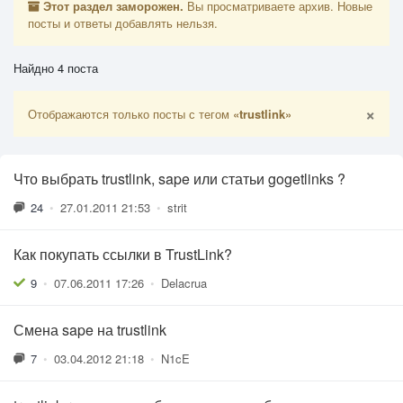
Этот раздел заморожен.
Вы просматриваете архив. Новые
посты и ответы добавлять нельзя.
Найдно 4 поста
×
Отображаются только посты с тегом
«trustlink»
Что выбрать trustlink, sape или статьи gogetlinks ?
24
•
27.01.2011 21:53
•
strit
Как покупать ссылки в TrustLink?
9
•
07.06.2011 17:26
•
Delacrua
Смена sape на trustlink
7
•
03.04.2012 21:18
•
N1cE