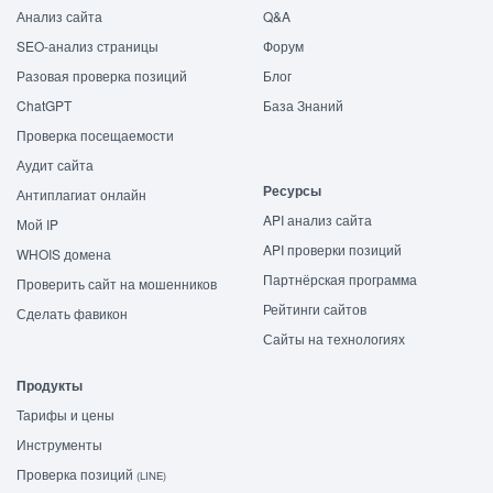
Анализ сайта
Q&A
SEO-анализ страницы
Форум
Разовая проверка позиций
Блог
ChatGPT
База Знаний
Проверка посещаемости
Аудит сайта
Ресурсы
Антиплагиат онлайн
API анализ сайта
Мой IP
API проверки позиций
WHOIS домена
Партнёрская программа
Проверить сайт на мошенников
Рейтинги сайтов
Сделать фавикон
Сайты на технологиях
Продукты
Тарифы и цены
Инструменты
Проверка позиций
(LINE)