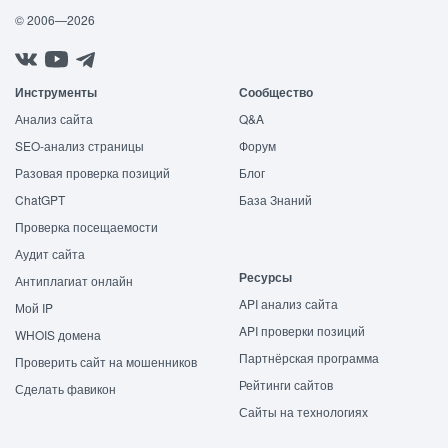
© 2006—2026
Инструменты
Сообщество
Анализ сайта
Q&A
SEO-анализ страницы
Форум
Разовая проверка позиций
Блог
ChatGPT
База Знаний
Проверка посещаемости
Аудит сайта
Ресурсы
Антиплагиат онлайн
API анализ сайта
Мой IP
API проверки позиций
WHOIS домена
Партнёрская программа
Проверить сайт на мошенников
Рейтинги сайтов
Сделать фавикон
Сайты на технологиях