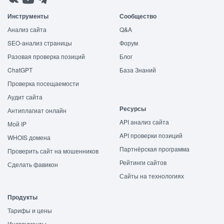
Инструменты
Сообщество
Анализ сайта
Q&A
SEO-анализ страницы
Форум
Разовая проверка позиций
Блог
ChatGPT
База Знаний
Проверка посещаемости
Аудит сайта
Ресурсы
Антиплагиат онлайн
API анализ сайта
Мой IP
API проверки позиций
WHOIS домена
Партнёрская программа
Проверить сайт на мошенников
Рейтинги сайтов
Сделать фавикон
Сайты на технологиях
Продукты
Тарифы и цены
Инструменты