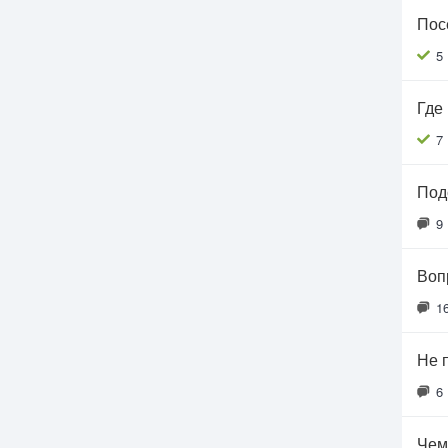
Пос
5
Где
7
Под
9
Воп
1
Не 
6
Чем