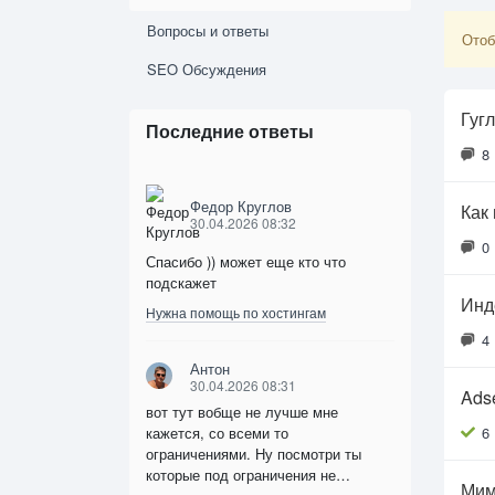
Вопросы и ответы
Отоб
SEO Обсуждения
Гугл
Последние ответы
8
Федор Круглов
Как
30.04.2026 08:32
0
Спасибо )) может еще кто что
подскажет
Инд
Нужна помощь по хостингам
4
Антон
30.04.2026 08:31
Ads
вот тут вобще не лучше мне
кажется, со всеми то
6
ограничениями. Ну посмотри ты
которые под ограничения не…
Мим