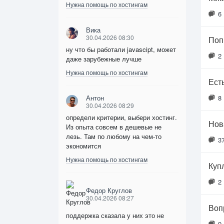
Нужна помощь по хостингам
6
Вика
30.04.2026 08:30
Поп
ну что бы работали javascipt, может
2
даже зарубежные лучше
Нужна помощь по хостингам
Ест
Антон
8
30.04.2026 08:29
определи критерии, выбери хостинг.
Нов
Из опыта совсем в дешевые не
лезь. Там по любому на чем-то
3
экономится
Нужна помощь по хостингам
Куп
2
Федор Круглов
30.04.2026 08:27
Воп
поддержка сказала у них это не
9