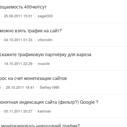
ещаемость 400чел\сут
•
25.09.2011 15:01
•
sagat333
 можно взять трафик на сайт?
•
04.10.2011 01:33
•
vitsmolin
скажите трафиковую партнёрку для вареза
•
14.10.2011 22:29
•
muscle
рос на счет монетизации сайтов
6
•
29.10.2011 18:41
•
Serhey1995
понятная индексация сайта (фильтр?) Google ?
•
05.11.2011 20:27
•
kartman
 монетизировать новогодний трафик?