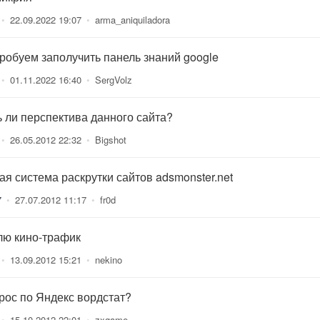
•
22.09.2022 19:07
•
arma_aniquiladora
робуем заполучить панель знаний google
•
01.11.2022 16:40
•
SergVolz
ь ли перспектива данного сайта?
•
26.05.2012 22:32
•
Bigshot
ая система раскрутки сайтов adsmonster.net
7
•
27.07.2012 11:17
•
fr0d
лю кино-трафик
•
13.09.2012 15:21
•
nekino
рос по Яндекс вордстат?
•
15.10.2012 22:01
•
zxgame