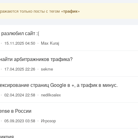
ражаются только посты с тегом
«трафик»
 разлюбил сайт :(
•
15.11.2025 04:50
•
Max Kuraj
 найти арбитражников трафика?
•
17.04.2025 22:26
•
sekme
ексирование страниц Google в +, а трафик в минус.
•
02.04.2024 22:58
•
nedilkoalex
ense в России
•
05.09.2023 03:58
•
Игрозор
икрия