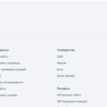
менты
Сообщество
сайта
Q&A
ализ страницы
Форум
 проверка позиций
Блог
T
База Знаний
ка посещаемости
Ресурсы
айта
API анализ сайта
гиат онлайн
API проверки позиций