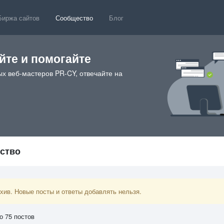
Биржа сайтов
Сообщество
Блог
те и помогайте
х веб-мастеров PR-CY, отвечайте на
ество
ив. Новые посты и ответы добавлять нельзя.
о 75 постов