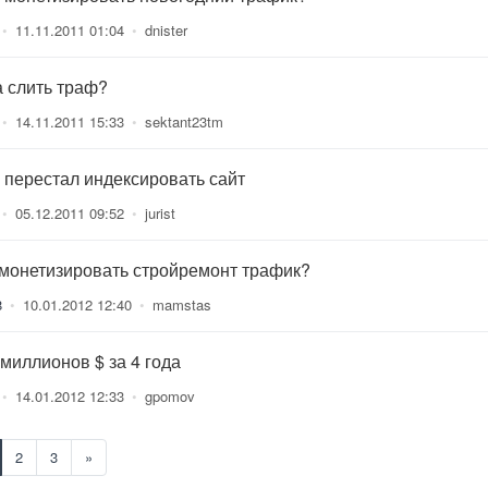
•
11.11.2011 01:04
•
dnister
а слить траф?
•
14.11.2011 15:33
•
sektant23tm
л перестал индексировать сайт
•
05.12.2011 09:52
•
jurist
 монетизировать стройремонт трафик?
8
•
10.01.2012 12:40
•
mamstas
 миллионов $ за 4 года
•
14.01.2012 12:33
•
gpomov
2
3
»