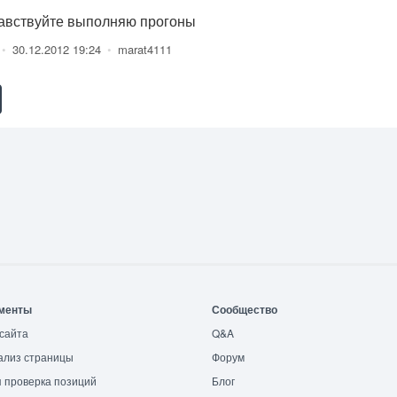
авствуйте выполняю прогоны
•
30.12.2012 19:24
•
marat4111
менты
Сообщество
сайта
Q&A
ализ страницы
Форум
 проверка позиций
Блог