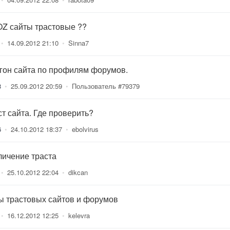
Z сайты трастовые ??
•
14.09.2012 21:10
•
Sinna7
гон сайта по профилям форумов.
3
•
25.09.2012 20:59
•
Пользователь #79379
ст сайта. Где проверить?
6
•
24.10.2012 18:37
•
ebolvirus
личение траста
•
25.10.2012 22:04
•
dikcan
ы трастовых сайтов и форумов
•
16.12.2012 12:25
•
kelevra