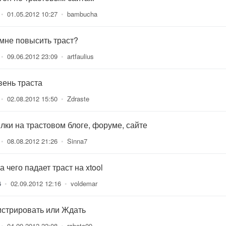
•
01.05.2012 10:27
•
bambucha
 мне повысить траст?
•
09.06.2012 23:09
•
artfaulius
вень траста
•
02.08.2012 15:50
•
Zdraste
лки на трастовом блоге, форуме, сайте
•
08.08.2012 21:26
•
Sinna7
а чего падает траст на xtool
6
•
02.09.2012 12:16
•
voldemar
истрировать или Ждать
•
04.09.2012 22:08
•
rabota09