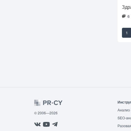
Здр
6
1
Инстру
Анализ 
© 2006—2026
SEO-ан
Разовая