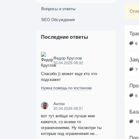
Вопросы и ответы
Отоб
SEO Обсуждения
Тра
Последние ответы
6
Федор Круглов
Зак
30.04.2026 08:32
7
Спасибо )) может еще кто что
подскажет
Про
Нужна помощь по хостингам
6
Антон
30.04.2026 08:31
Баз
вот тут вобще не лучше мне
кажется, со всеми то
1
ограничениями. Ну посмотри ты
которые под ограничения не…
Про