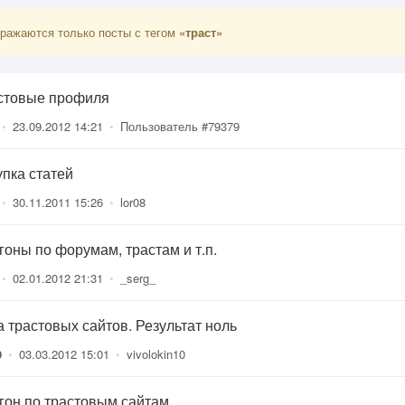
ражаются только посты с тегом
«траст»
стовые профиля
•
23.09.2012 14:21
•
Пользователь #79379
упка статей
•
30.11.2011 15:26
•
lor08
гоны по форумам, трастам и т.п.
•
02.01.2012 21:31
•
_serg_
а трастовых сайтов. Результат ноль
9
•
03.03.2012 15:01
•
vivolokin10
гон по трастовым сайтам