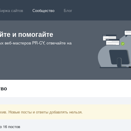
Биржа сайтов
Сообщество
Блог
те и помогайте
х веб-мастеров PR-CY, отвечайте на
тво
ив. Новые посты и ответы добавлять нельзя.
о 16 постов