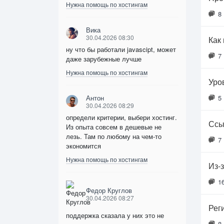
Нужна помощь по хостингам
8
Вика
30.04.2026 08:30
Как
ну что бы работали javascipt, может
7
даже зарубежные лучше
Нужна помощь по хостингам
Уро
Антон
5
30.04.2026 08:29
определи критерии, выбери хостинг.
Ссы
Из опыта совсем в дешевые не
лезь. Там по любому на чем-то
7
экономится
Нужна помощь по хостингам
Из-з
1
Федор Круглов
30.04.2026 08:27
Рег
поддержка сказала у них это не
8