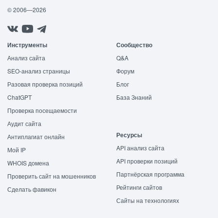
© 2006—2026
Инструменты
Сообщество
Анализ сайта
Q&A
SEO-анализ страницы
Форум
Разовая проверка позиций
Блог
ChatGPT
База Знаний
Проверка посещаемости
Аудит сайта
Ресурсы
Антиплагиат онлайн
API анализ сайта
Мой IP
API проверки позиций
WHOIS домена
Партнёрская программа
Проверить сайт на мошенников
Рейтинги сайтов
Сделать фавикон
Сайты на технологиях