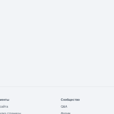
менты
Сообщество
сайта
Q&A
ализ страницы
Форум