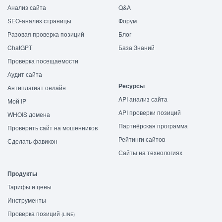
Анализ сайта
Q&A
SEO-анализ страницы
Форум
Разовая проверка позиций
Блог
ChatGPT
База Знаний
Проверка посещаемости
Аудит сайта
Ресурсы
Антиплагиат онлайн
API анализ сайта
Мой IP
API проверки позиций
WHOIS домена
Партнёрская программа
Проверить сайт на мошенников
Рейтинги сайтов
Сделать фавикон
Сайты на технологиях
Продукты
Тарифы и цены
Инструменты
Проверка позиций
(LINE)