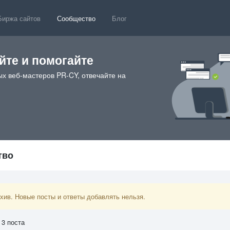
Биржа сайтов
Сообщество
Блог
те и помогайте
х веб-мастеров PR-CY, отвечайте на
тво
ив. Новые посты и ответы добавлять нельзя.
 3 поста