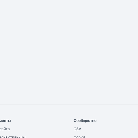
менты
Сообщество
сайта
Q&A
ализ страницы
Форум