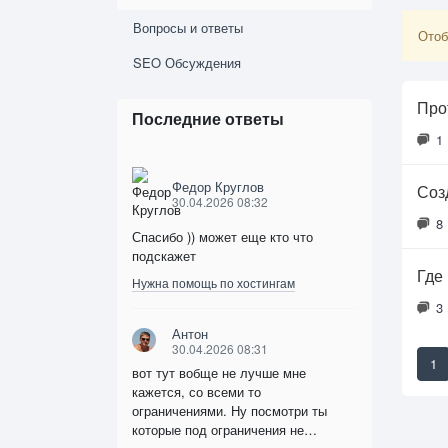
Вопросы и ответы
Отоб
SEO Обсуждения
Про
Последние ответы
1
Федор Круглов
Соз
30.04.2026 08:32
8
Спасибо )) может еще кто что
подскажет
Где
Нужна помощь по хостингам
3
Антон
30.04.2026 08:31
1
вот тут вобще не лучше мне
кажется, со всеми то
ограничениями. Ну посмотри ты
которые под ограничения не…