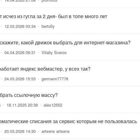
 исчез из гугла за 2 дня- был в топе много лет
•
12.03.2026 03:34
•
bertolly
скажите, какой движок выбрать для интернет-магазина?
•
04.04.2026 09:31
•
Vitaliy Sverov
работает яндекс вебмастер, у всех так?
•
24.03.2026 15:53
•
germann77778
 брать ссылочную массу?
4
•
18.11.2025 20:39
•
alex12552
оматические списания за сервис которым не пользовалась
•
20.03.2026 14:30
•
artsens artsens