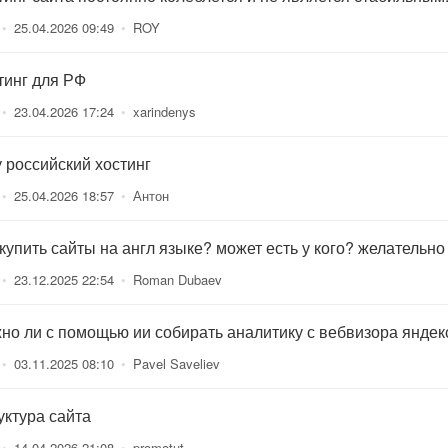
•
25.04.2026 09:49
•
ROY
тинг для РФ
•
23.04.2026 17:24
•
xarindenys
 российский хостинг
•
25.04.2026 18:57
•
Антон
 купить сайты на англ языке? может есть у кого? желательно
•
23.12.2025 22:54
•
Roman Dubaev
но ли с помощью ии собирать аналитику с вебвизора яндек
•
03.11.2025 08:10
•
Pavel Saveliev
уктура сайта
•
14.04.2026 21:08
•
promotut