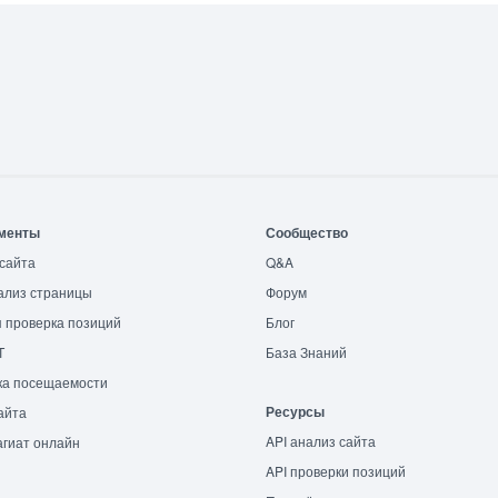
менты
Сообщество
сайта
Q&A
ализ страницы
Форум
 проверка позиций
Блог
T
База Знаний
ка посещаемости
Ресурсы
айта
API анализ сайта
гиат онлайн
API проверки позиций