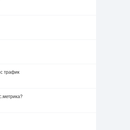
 с трафик
с.метрика?