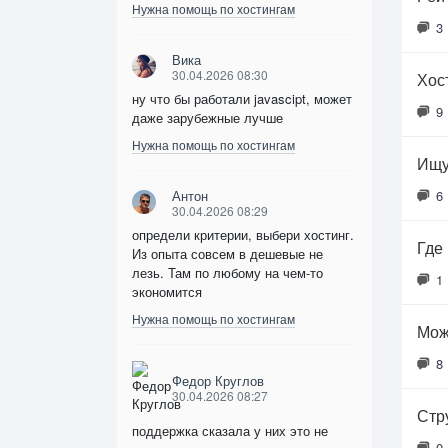
Нужна помощь по хостингам
3
Вика
30.04.2026 08:30
Хос
ну что бы работали javascipt, может
9
даже зарубежные лучше
Нужна помощь по хостингам
Ищу
Антон
6
30.04.2026 08:29
определи критерии, выбери хостинг.
Где
Из опыта совсем в дешевые не
лезь. Там по любому на чем-то
1
экономится
Нужна помощь по хостингам
Мож
8
Федор Круглов
30.04.2026 08:27
Стр
поддержка сказала у них это не
0