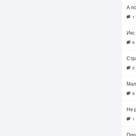
А п
1
Икс 
6
Стр
0
Мал
6
Не 
1
Про