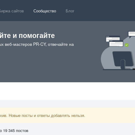
Биржа сайтов
Сообщество
Блог
те и помогайте
х веб-мастеров PR-CY, отвечайте на
ив. Новые посты и ответы добавлять нельзя.
о 19 345 постов