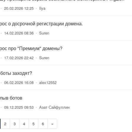
•
20.02.2026 12:25
•
Ilya
рос о досрочной регистрации домена.
•
14.02.2026 08:36
•
Suren
рос про "Премиум" домены?
•
17.02.2026 22:42
•
Suren
 боты заходят?
•
06.02.2026 16:08
•
alex12552
лыв ботов
•
09.12.2025 09:53
•
Азат Сайфуллин
2
3
4
5
6
»