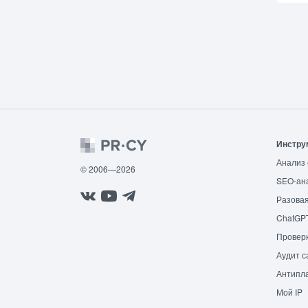
Инстру
Анализ 
© 2006—2026
SEO-ан
Разовая
ChatGP
Провер
Аудит с
Антипла
Мой IP