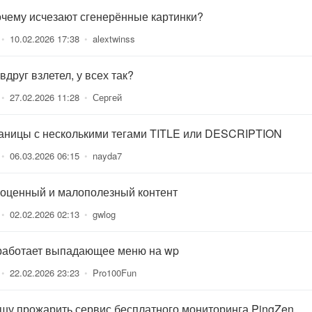
очему исчезают сгенерённые картинки?
•
10.02.2026 17:38
•
alextwinss
вдруг взлетел, у всех так?
•
27.02.2026 11:28
•
Сергей
аницы с несколькими тегами TITLE или DESCRIPTION
•
06.03.2026 06:15
•
nayda7
оценный и малополезный контент
•
02.02.2026 02:13
•
gwlog
работает выпадающее меню на wp
•
22.02.2026 23:23
•
Pro100Fun
шу прожарить сервис бесплатного мониторинга PingZen