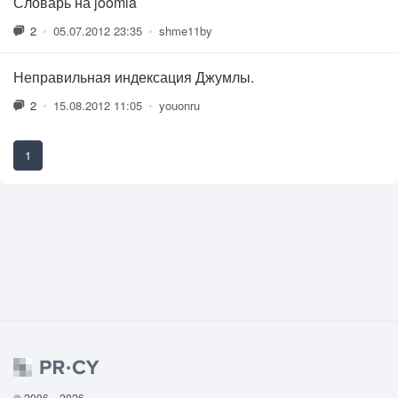
Словарь на joomla
2
•
05.07.2012 23:35
•
shme11by
Неправильная индексация Джумлы.
2
•
15.08.2012 11:05
•
youonru
1
© 2006—2026