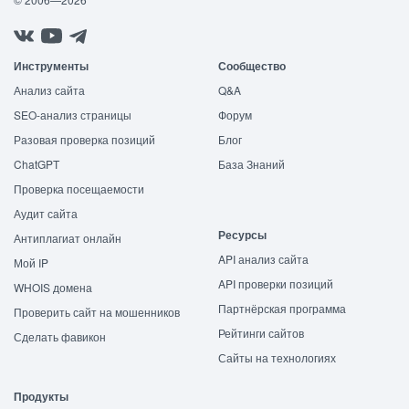
Инструменты
Сообщество
Анализ сайта
Q&A
SEO-анализ страницы
Форум
Разовая проверка позиций
Блог
ChatGPT
База Знаний
Проверка посещаемости
Аудит сайта
Ресурсы
Антиплагиат онлайн
API анализ сайта
Мой IP
API проверки позиций
WHOIS домена
Партнёрская программа
Проверить сайт на мошенников
Рейтинги сайтов
Сделать фавикон
Сайты на технологиях
Продукты