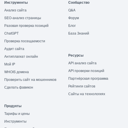
Инструменты
Сообщество
Анализ сайта
Q&A
SEO-анализ страницы
Форум
Разовая проверка позиций
Блог
ChatGPT
База Знаний
Проверка посещаемости
Аудит сайта
Ресурсы
Антиплагиат онлайн
API анализ сайта
Мой IP
API проверки позиций
WHOIS домена
Партнёрская программа
Проверить сайт на мошенников
Рейтинги сайтов
Сделать фавикон
Сайты на технологиях
Продукты
Тарифы и цены
Инструменты