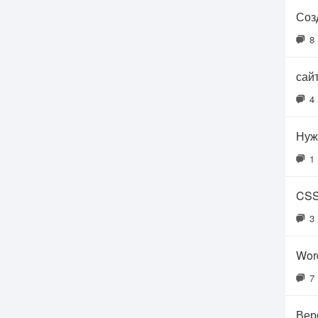
Соз
8
сай
4
Нуж
1
CSS
3
Wor
7
Вер