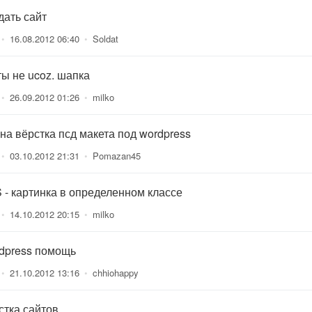
дать сайт
•
16.08.2012 06:40
•
Soldat
ты не ucoz. шапка
•
26.09.2012 01:26
•
milko
на вёрстка псд макета под wordpress
•
03.10.2012 21:31
•
Pomazan45
 - картинка в определенном классе
•
14.10.2012 20:15
•
milko
dpress помощь
•
21.10.2012 13:16
•
chhiohappy
стка сайтов