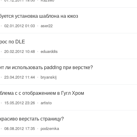
буется установка шаблона на юкоз
•
02.01.2012 01:03
•
aser22
рос по DLE
•
20.02.2012 10:48
•
eduarddis
ит ли использовать padding при верстке?
•
23.04.2012 11:44
•
bryanskij
блема с с отображением в Гугл Хром
•
15.05.2012 23:26
•
artisto
 красиво верстать страницу?
•
08.08.2012 17:35
•
podzemka