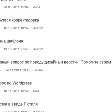
•
20.03.2011 15:04
•
dobs
буется корректировка
•
16.10.2011 18:54
•
aser22
ена шаблона
•
19.10.2011 21:45
•
aser22
рный вопрос по поводу дизайна и верстки. Помогите своим
4
•
14.11.2011 16:16
•
alldmi
рос по Wordpress
•
18.11.2011 16:52
•
krez
стка в ввиде F стиля
•
01.12.2011 19:00
•
Kazseo