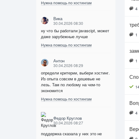
Нужна помощь по хостингам
4
Вика
30.04.2026 08:30
тре
ну что бы работали javascipt, может
1
даже зарубежные лучше
Нужна помощь по хостингам
зам
Антон
1
30.04.2026 08:29
определи критерии, выбери хостинг.
Спо
Из опыта совсем в дешевые не
лезь. Там по любому на чем-то
1
экономится
Нужна помощь по хостингам
Воп
4
Федор Круглов
30.04.2026 08:27
Вер
поддержка сказала у них это не
0