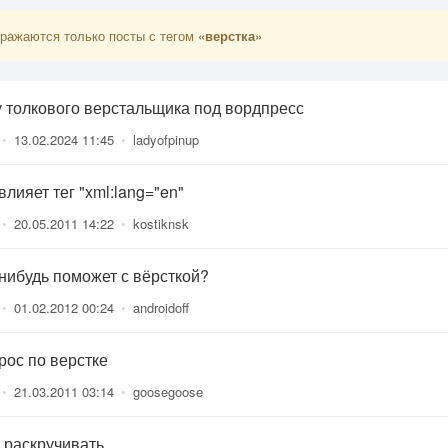
ражаются только посты с тегом
«верстка»
 толкового верстальщика под вордпресс
•
13.02.2024 11:45
•
ladyofpinup
влияет тег "xml:lang="en"
•
20.05.2011 14:22
•
kostiknsk
 нибудь поможет с вёрсткой?
•
01.02.2012 00:24
•
androidoff
рос по верстке
•
21.03.2011 03:14
•
goosegoose
 раскручивать