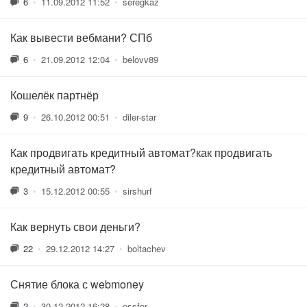
6
•
11.09.2012 11:52
•
seregkaz
Как вывести вебмани? СПб
6
•
21.09.2012 12:04
•
belovv89
Кошелёк партнёр
9
•
26.10.2012 00:51
•
diler-star
Как продвигать кредитный автомат?как продвигать
кредитный автомат?
3
•
15.12.2012 00:55
•
sirshurf
Как вернуть свои деньги?
22
•
29.12.2012 14:27
•
boltachev
Снятие блока с webmoney
2
•
30.12.2012 16:28
•
essfor