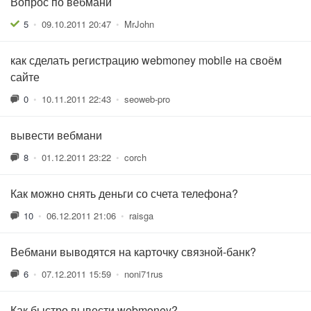
Вопрос по вебмани
5
•
09.10.2011 20:47
•
MrJohn
как сделать регистрацию webmoney mobile на своём
сайте
0
•
10.11.2011 22:43
•
seoweb-pro
вывести вебмани
8
•
01.12.2011 23:22
•
corch
Как можно снять деньги со счета телефона?
10
•
06.12.2011 21:06
•
raisga
Вебмани выводятся на карточку связной-банк?
6
•
07.12.2011 15:59
•
noni71rus
Как быстро вывести webmoney?