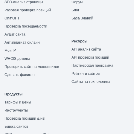
SEO-анализ страницы
Форум
Разовая проверка позиций
Блог
ChatGPT
База Знаний
Проверка посещаемости
Аудит сайта
Ресурсы
Антиплагиат онлайн
API анализ сайта
Мой IP
API проверки позиций
WHOIS домена
Партнёрская программа
Проверить сайт на мошенников
Рейтинги сайтов
Сделать фавикон
Сайты на технологиях
Продукты
Тарифы и цены
Инструменты
Проверка позиций
(LINE)
Биржа сайтов