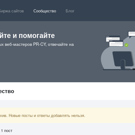
Биржа сайтов
Сообщество
Блог
те и помогайте
х веб-мастеров PR-CY, отвечайте на
ество
ив. Новые посты и ответы добавлять нельзя.
 1 пост