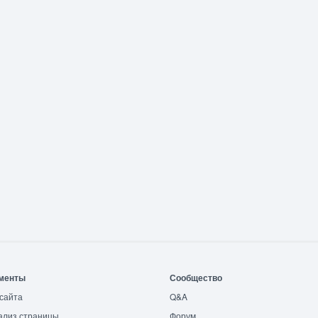
менты
Сообщество
сайта
Q&A
ализ страницы
Форум