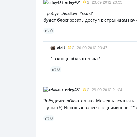
erfey481
2
26.09.2012 20:35
Пробуй Disallow: /?ssid*
будет блокировать доступ к страницам нач
0
vicik
2
26.09.2012 20:47
* в конце обязательна?
0
erfey481
2
26.09.2012 21:24
Звёздочка обязательна. Можешь почитать, вс
Пункт (5) Использование спецсимволов "*" и
0