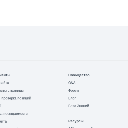
менты
Сообщество
сайта
Q&A
ализ страницы
Форум
 проверка позиций
Блог
T
База Знаний
ка посещаемости
Ресурсы
айта