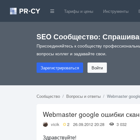
Тарифы и цены
Инструменты
SEO Сообщество: Спрашивай
Присоединяйтесь к сообществу профессиональны
вопросы коллег и задавайте свои.
Зарегистрироваться
Войти
Сообщество
Вопросы и ответы
Webmaster googl
Webmaster google ошибки ска
vicik
2
26.09.2012 20:28
3 032
Здравствуйте!