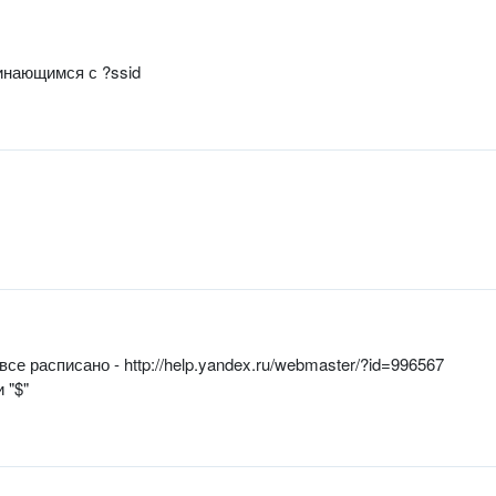
инающимся с ?ssid
е расписано - http://help.yandex.ru/webmaster/?id=996567
 "$"