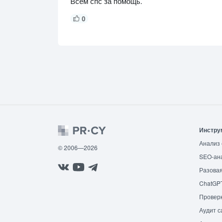
Всем спс за помощь.
0
Инстру
Анализ 
© 2006—2026
SEO-ан
Разовая
ChatGP
Провер
Аудит с