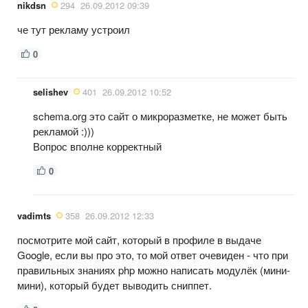
nikdsn
294
26.09.2012 09:39
че тут рекламу устроил
0
selishev
401
26.09.2012 10:52
schema.org это сайт о микроразметке, не может быть
рекламой :)))
Вопрос вполне корректный
0
vadimts
358
26.09.2012 12:33
посмотрите мой сайт, который в профиле в выдаче
Google, если вы про это, то мой ответ очевиден - что при
правильных знаниях php можно написать модулёк (мини-
мини), который будет выводить сниппет.