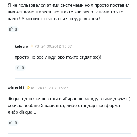
Я не пользовался этими системами но я просто поставил
виджет коментариев вконтакте как раз от спама то что
надо ! У многих стоят вот и я неудержался !
0
kelevra
73
24.09.2012 15:37
просто не все люди вконтакте сидят же)!
0
wirus141
49
24.09.2012 16:27
disqus однозначно если выбираешь между этими двумя..)
сейчас вообще 2 варианта, либо стандартная форма
либо disqus...
0