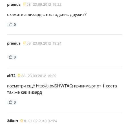
pramus
58
23.09.2012 19:22
скажите а визард с гогл адсенс дружит?
0
pramus
58
23.09.2012 19:24
0
alf74
88
23.09.2012 19:29
посмотри ещё http://u.to/SHWTAQ принимают от 1 хоста
так же как визард
0
34kurt
0
27.02.2013 02:24