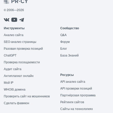
© 2006—2026
Инструменты
Сообщество
Анализ сайта
Q&A
SEO-анализ страницы
Форум
Разовая проверка позиций
Блог
ChatGPT
База Знаний
Проверка посещаемости
Аудит сайта
Ресурсы
Антиплагиат онлайн
API анализ сайта
Мой IP
API проверки позиций
WHOIS домена
Партнёрская программа
Проверить сайт на мошенников
Рейтинги сайтов
Сделать фавикон
Сайты на технологиях