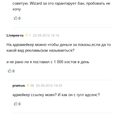
советую. Wizard за это гарантирует бан, пробовать не
хочу
0
Livepes-ru
1
23.09.2012 19:19
На адвамейкер можно чтобы деньги за показы,если да то
какой вид рекламы)как называеться?
и не рано ли я поставил с 1 000 хостов в день
0
pramus
58
23.09.2012 19:23
адмейкер ссылку можн? И как он с гугл адсенс?
0