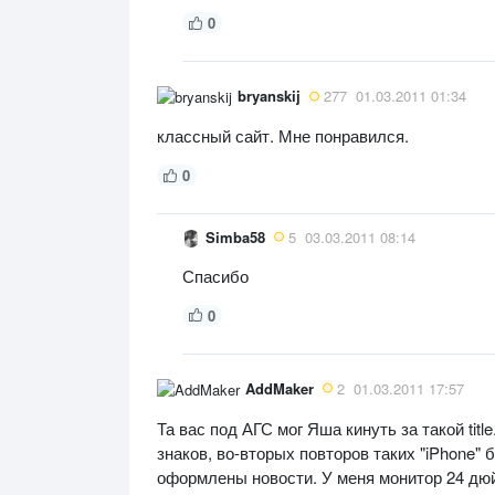
0
bryanskij
277
01.03.2011 01:34
классный сайт. Мне понравился.
0
Simba58
5
03.03.2011 08:14
Спасибо
0
AddMaker
2
01.03.2011 17:57
Та вас под АГС мог Яша кинуть за такой tit
знаков, во-вторых повторов таких "iPhone" 
оформлены новости. У меня монитор 24 дюй