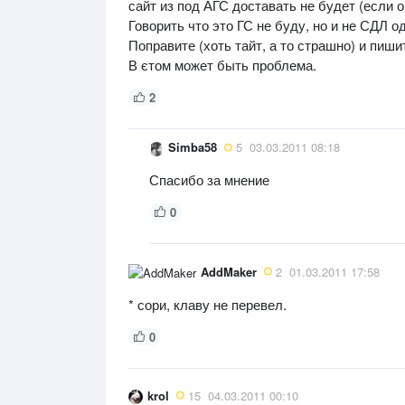
сайт из под АГС доставать не будет (если о
Говорить что это ГС не буду, но и не СДЛ о
Поправите (хоть тайт, а то страшно) и пишит
В єтом может быть проблема.
2
Simba58
5
03.03.2011 08:18
Спасибо за мнение
0
AddMaker
2
01.03.2011 17:58
* сори, клаву не перевел.
0
krol
15
04.03.2011 00:10