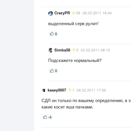
CrazyPR
58
28.02.2011 18:44
выделенный серв рулит!
0
Simba58
5
03.03.2011 08:15
Подскажете нормальный?
0
kasey0007
1
28.02.2011 17:56
СДЛ он только по вашему определению, в э
какие косит яша пачками.
-4