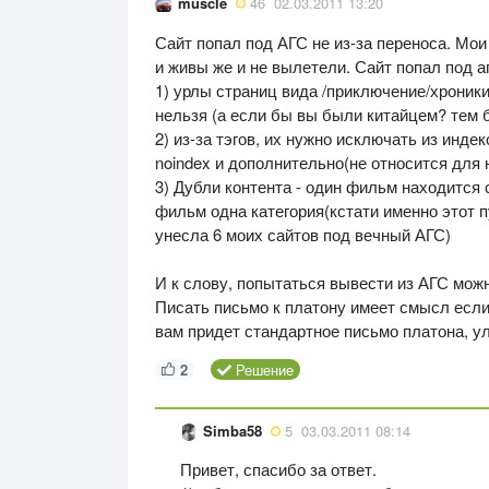
muscle
46
02.03.2011 13:20
Сайт попал под АГС не из-за переноса. Мои
и живы же и не вылетели. Сайт попал под аг
1) урлы страниц вида /приключение/хроники
нельзя (а если бы вы были китайцем? тем 
2) из-за тэгов, их нужно исключать из инде
noindex и дополнительно(не относится для 
3) Дубли контента - один фильм находится 
фильм одна категория(кстати именно этот п
унесла 6 моих сайтов под вечный АГС)
И к слову, попытаться вывести из АГС можн
Писать письмо к платону имеет смысл если 
вам придет стандартное письмо платона, ул
2
Решение
Simba58
5
03.03.2011 08:14
Привет, спасибо за ответ.