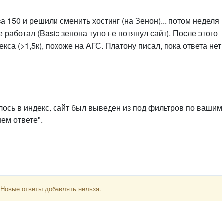
 150 и решили сменить хостинг (на Зенон)... потом неделя
е работал (Basic зенона тупо не потянул сайт). После этого
кса (>1,5к), похоже на АГС. Платону писал, пока ответа нет
лось в индекс, сайт был выведен из под фильтров по вашим
шем ответе".
 Новые ответы добавлять нельзя.