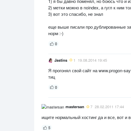
1) я бы давно поменял, но боюсь что и из
2) метки можно в noindex, а гугл к ним то
3) вот это спасибо, не знал
еще выше писали про дублированные заго
норм :-)
0
Jastins
1
19.08.2014 19:45
Я прогонял свой сайт на www.progon-sa
тиц
0
mastersan
7
28.02.2011 17:44
ищите нормальный хостинг да и все, вот и 
5