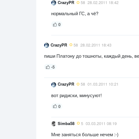
CrazyPR
58
28.02.2011 18:42
нормальный ГС, а чё?
0
CrazyPR
58
28.02.2011 18:43
пиши Платону до тошноты, каждый день, ве
-5
CrazyPR
58
01.03.2011 10:21
вот ридиски, минусуют!
0
Simba58
5
03.03.2011 08:19
Мне заняться больше нечем :-)