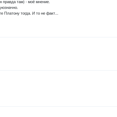
н правда там) - моё мнение.
днозначно.
е Платону тогда. И то не факт...