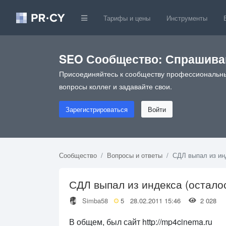
Тарифы и цены
Инструменты
SEO Сообщество: Спрашивай
Присоединяйтесь к сообществу профессиональны
вопросы коллег и задавайте свои.
Зарегистрироваться
Войти
Сообщество
Вопросы и ответы
СДЛ выпал из инд
СДЛ выпал из индекса (остало
Simba58
5
28.02.2011 15:46
2 028
В общем, был сайт http://mp4cinema.ru