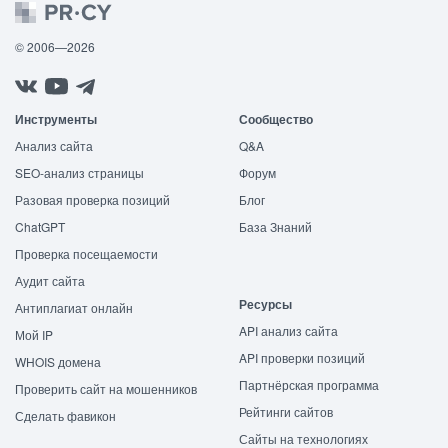
© 2006—2026
Инструменты
Сообщество
Анализ сайта
Q&A
SEO-анализ страницы
Форум
Разовая проверка позиций
Блог
ChatGPT
База Знаний
Проверка посещаемости
Аудит сайта
Ресурсы
Антиплагиат онлайн
API анализ сайта
Мой IP
API проверки позиций
WHOIS домена
Партнёрская программа
Проверить сайт на мошенников
Рейтинги сайтов
Сделать фавикон
Сайты на технологиях