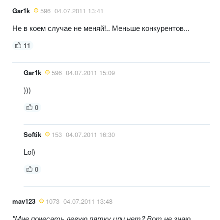
Gar1k
596
04.07.2011 13:41
Не в коем случае не меняй!.. Меньше конкурентов...
11
Gar1k
596
04.07.2011 15:09
)))
0
Softik
153
04.07.2011 16:30
Lol)
0
mav123
1073
04.07.2011 13:48
"Мне почесать левую пятку или нет? Вот не знаю,