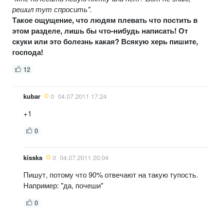
решил тут спросить".
Такое ощущение, что людям плевать что постить в
этом разделе, лишь бы что-нибудь написать! От
скуки или это болезнь какая? Всякую херь пишите,
господа!
12
kubar
0
04.07.2011 17:24
+1
0
kisska
0
04.07.2011 20:04
Пишут, потому что 90% отвечают на такую тупость.
Например: "да, почеши"
0