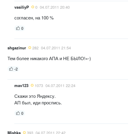
vasiliyP
0
04.07.2011 20:40
согласен, на 100 %
0
shgazinur
282
04.07.2011 21:54
Тем более никакого АПА и НЕ БЫЛО!=-)
-2
mav123
1073
04.07.2011 22:24
Скажи это Яндексу.
АП был, иди проспись.
0
Mishka
393
04.07.2011 22:42