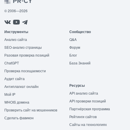
© 2006—2026
Инструменты
Сообщество
Анализ сайта
Q&A
SEO-анализ страницы
Форум
Разовая проверка позиций
Блог
ChatGPT
База Знаний
Проверка посещаемости
Аудит сайта
Ресурсы
Антиплагиат онлайн
API анализ сайта
Мой IP
API проверки позиций
WHOIS домена
Партнёрская программа
Проверить сайт на мошенников
Рейтинги сайтов
Сделать фавикон
Сайты на технологиях