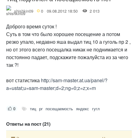
shishkin09
0
09.08.2012 18:50
2 013
Доброго время суток !
Суть в том что было хорошее посещение а потом
резко упало, недавно яша выдал тиц 10 а гуголь пр 2 ,
но от этого всего посещалка никак не поднимается и
постоянно падает, подскажите пожалуйста из за чего
так ?!
вот статистика
http://sam-master.at.ua/panel/?
a=ustat;u=sam-master;d=2;ng=0;z=z;x=m
0
тиц
pr
посещаемость
яндекс
гугл
Ответы на пост (21)