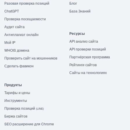
Разовая проверка позиций
Блог
ChatGPT
База Знаний
Проверка посещаемости
Аудит сайта
Ресурсы
Антиплагиат онлайн
API анализ сайта
Мой IP
API проверки позиций
WHOIS домена
Партнёрская программа
Проверить сайт на мошенников
Рейтинги сайтов
Сделать фавикон
Сайты на технологиях
Продукты
Тарифы и цены
Инструменты
Проверка позиций
(LINE)
Биржа сайтов
SEO расширение для Chrome