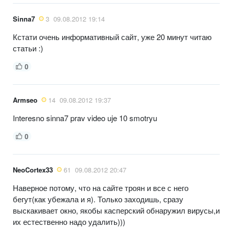
Sinna7
3
09.08.2012 19:14
Кстати очень информативный сайт, уже 20 минут читаю
статьи :)
0
Armseo
14
09.08.2012 19:37
Interesno sinna7 prav video uje 10 smotryu
0
NeoCortex33
61
09.08.2012 20:47
Наверное потому, что на сайте троян и все с него
бегут(как убежала и я). Только заходишь, сразу
выскакивает окно, якобы касперский обнаружил вирусы,и
их естественно надо удалить)))