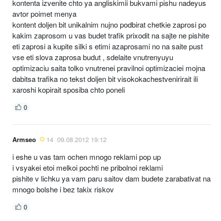
kontenta izvenite chto ya angliskimii bukvami pishu nadeyus
avtor poimet menya
kontent doljen bit unikalnim nujno podbirat chetkie zaprosi po
kakim zaprosom u vas budet trafik prixodit na sajte ne pishite
eti zaprosi a kupite silki s etimi azaprosami no na saite pust
vse eti slova zaprosa budut , sdelaite vnutrenyuyu
optimizaciu saita tolko vnutrenei pravilnoi optimizaciei mojna
dabitsa trafika no tekst doljen bit visokokachestvenirirait ili
xaroshi kopirait sposiba chto poneli
0
Armseo
14
09.08.2012 19:12
i eshe u vas tam ochen mnogo reklami pop up
i vsyakei etoi melkoi pochti ne pribolnoi reklami
pishite v lichku ya vam paru saitov dam budete zarabativat na
mnogo bolshe i bez takix riskov
0