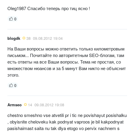
Oleg1987 Спасибо теперь про тиц ясно !
0
blogdk
38
09.08.2012 19:04
На Ваши вопросы можно ответить только километровым
письмом... Почитайте по авторитетным SEO-блогам, там
есть ответы на все Ваши вопросы. Тема не простая, со
множеством нюансов и за 5 минут Вам никто не объяснит
этого.
0
Armseo
14
09.08.2012 19:08
chestno smeshno vse atvetili pr i tic ne povishayut posishalku
, obyisnite cheloveku kak podnyat vaproos je bil kakpodnyat
pasishaimast saita nu tak dlya etogo vo pervix nachnem s